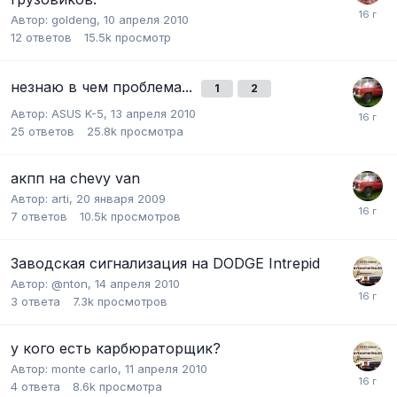
Автор:
goldeng
,
10 апреля 2010
12
ответов
15.5k
просмотр
незнаю в чем проблема...
1
2
Автор:
ASUS K-5
,
13 апреля 2010
25
ответов
25.8k
просмотра
акпп на chevy van
Автор:
arti
,
20 января 2009
7
ответов
10.5k
просмотров
Заводская сигнализация на DODGE Intrepid
Автор:
@nton
,
14 апреля 2010
3
ответа
7.3k
просмотров
у кого есть карбюраторщик?
Автор:
monte carlo
,
11 апреля 2010
4
ответа
8.6k
просмотра