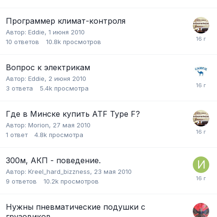
Программер климат-контроля
Автор:
Eddie
,
1 июня 2010
10
ответов
10.8k
просмотров
Вопрос к электрикам
Автор:
Eddie
,
2 июня 2010
3
ответа
5.4k
просмотра
Где в Минске купить ATF Type F?
Автор:
Morion
,
27 мая 2010
1
ответ
4.8k
просмотра
300м, АКП - поведение.
Автор:
Kreel_hard_bizzness
,
23 мая 2010
9
ответов
10.2k
просмотров
Нужны пневматические подушки с
грузовиков.