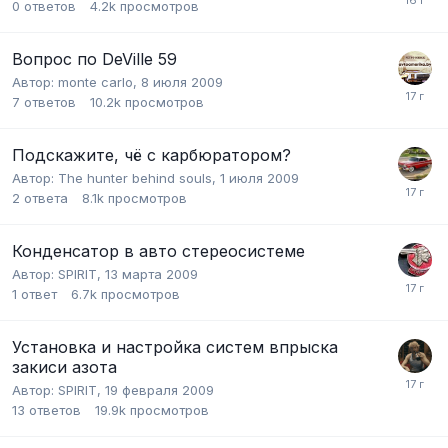
0
ответов
4.2k
просмотров
Вопрос по DeVille 59
Автор:
monte carlo
,
8 июля 2009
7
ответов
10.2k
просмотров
Подскажите, чё с карбюратором?
Автор:
The hunter behind souls
,
1 июля 2009
2
ответа
8.1k
просмотров
Конденсатор в авто стереосистеме
Автор:
SPIRIT
,
13 марта 2009
1
ответ
6.7k
просмотров
Установка и настройка систем впрыска
закиси азота
Автор:
SPIRIT
,
19 февраля 2009
13
ответов
19.9k
просмотров