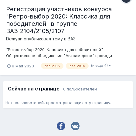
Регистрация участников конкурса
"Ретро-выбор 2020: Классика для
победителей" в группе
ВАЗ-2104/2105/2107
Demyan
опубликовал тему в
ВАЗ
"Ретро-выбор 2020: Классика для победителей"
Общественное объединение "Автоамерика" проводит
конкурс среди ценителей, любителей и пользователей
(и ещё 4)
8 мая 2020
ваз-2105
ваз-2104
советского автопрома. Беспристрастными судьями будут
сами участники форума. Условия конкурса: 1. Транспортное
средство должно быть зарегистри...
Сейчас на странице
0 пользователей
Нет пользователей, просматривающих эту страницу.