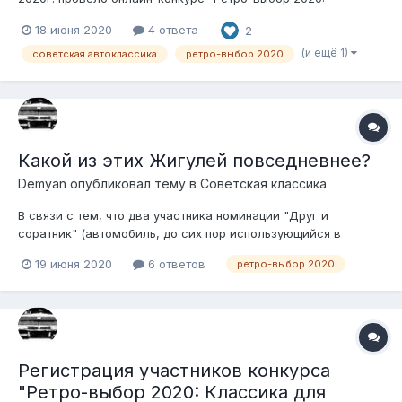
Классика для победителей". Приглашались к участию
18 июня 2020
4 ответа
2
представители совавтопрома, подходящие под несколько
начальных условий: 1) Транспортное средство
(и ещё 1)
советская автоклассика
ретро-выбор 2020
зарегистрировано на территории Республики Белар...
Какой из этих Жигулей повседневнее?
Demyan
опубликовал тему в
Советская классика
В связи с тем, что два участника номинации "Друг и
соратник" (автомобиль, до сих пор использующийся в
повседневных делах) набрали одинаковое количество
19 июня 2020
6 ответов
ретро-выбор 2020
голосов, проводится дополнительное голосование. ВАЗ-2102
2282 МА-1 пользователь volfych ВАЗ-2103 0083 ВТ-7
пользователь Ланцелот
Регистрация участников конкурса
"Ретро-выбор 2020: Классика для