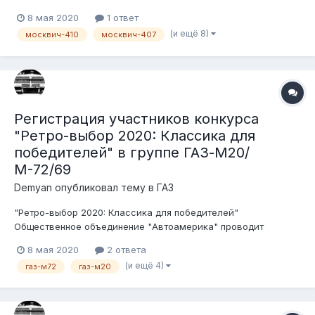
конкурс среди ценителей, любителей и пользователей
8 мая 2020
1 ответ
советского автопрома. Беспристрастными судьями будут
(и ещё 8)
москвич-410
москвич-407
сами участники форума. Условия конкурса: 1. Транспортное
средство должно быть зарегистри...
Регистрация участников конкурса
"Ретро-выбор 2020: Классика для
победителей" в группе ГАЗ-М20/
М-72/69
Demyan
опубликовал тему в
ГАЗ
"Ретро-выбор 2020: Классика для победителей"
Общественное объединение "Автоамерика" проводит
конкурс среди ценителей, любителей и пользователей
8 мая 2020
2 ответа
советского автопрома. Беспристрастными судьями будут
(и ещё 4)
газ-м72
газ-м20
сами участники форума. Условия конкурса: 1. Транспортное
средство должно быть зарегистри...