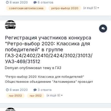
8 мая 2020
6 ответов
советского автопрома. Беспристрастными судьями будут
(и ещё 5)
советская автоклассика
ретро-выбор 2020
сами участники форума. Условия конкурса: 1. Транспортное
средство должно быть зарегистри...
Регистрация участников конкурса
"Ретро-выбор 2020: Классика для
победителей" в группе
ГАЗ-24/2402/2410/2424/3102/31013/
УАЗ-469/31512
Demyan
опубликовал тему в
ГАЗ
"Ретро-выбор 2020: Классика для победителей"
Общественное объединение "Автоамерика" проводит
конкурс среди ценителей, любителей и пользователей
8 мая 2020
3 ответа
советского автопрома. Беспристрастными судьями будут
(и ещё 9)
газ-31013
газ-3102
сами участники форума. Условия конкурса: 1. Транспортное
средство должно быть зарегистри...