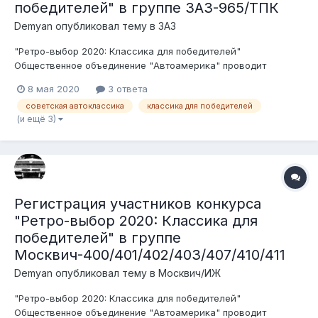
победителей" в группе ЗАЗ-965/ТПК
Demyan
опубликовал тему в
ЗАЗ
"Ретро-выбор 2020: Классика для победителей"
Общественное объединение "Автоамерика" проводит
конкурс среди ценителей, любителей и пользователей
8 мая 2020
3 ответа
советского автопрома. Беспристрастными судьями будут
советская автоклассика
классика для победителей
сами участники форума. Условия конкурса: 1. Транспортное
(и ещё 3)
средство должно быть зарегистри...
Регистрация участников конкурса
"Ретро-выбор 2020: Классика для
победителей" в группе
Москвич-400/401/402/403/407/410/411
Demyan
опубликовал тему в
Москвич/ИЖ
"Ретро-выбор 2020: Классика для победителей"
Общественное объединение "Автоамерика" проводит