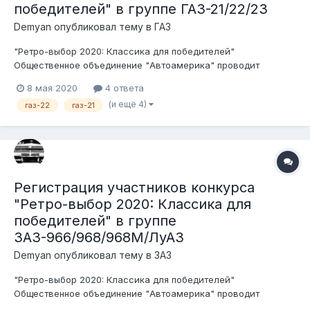
победителей" в группе ГАЗ-21/22/23
Demyan
опубликовал тему в
ГАЗ
"Ретро-выбор 2020: Классика для победителей"
Общественное объединение "Автоамерика" проводит
конкурс среди ценителей, любителей и пользователей
8 мая 2020
4 ответа
советского автопрома. Беспристрастными судьями будут
(и ещё 4)
газ-22
газ-21
сами участники форума. Условия конкурса: 1. Транспортное
средство должно быть зарегистри...
Регистрация участников конкурса
"Ретро-выбор 2020: Классика для
победителей" в группе
ЗАЗ-966/968/968М/ЛуАЗ
Demyan
опубликовал тему в
ЗАЗ
"Ретро-выбор 2020: Классика для победителей"
Общественное объединение "Автоамерика" проводит
конкурс среди ценителей, любителей и пользователей