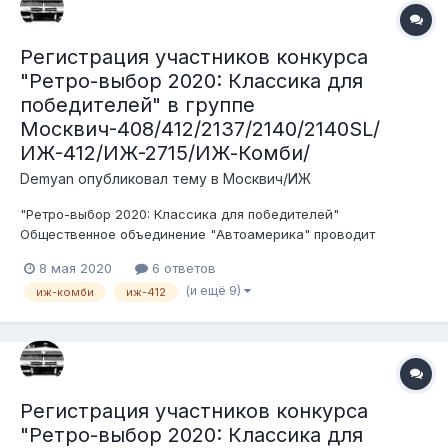
Регистрация участников конкурса
"Ретро-выбор 2020: Классика для
победителей" в группе
Москвич-408/412/2137/2140/2140SL/
ИЖ-412/ИЖ-2715/ИЖ-Комби/
Demyan
опубликовал тему в
Москвич/ИЖ
"Ретро-выбор 2020: Классика для победителей"
Общественное объединение "Автоамерика" проводит
конкурс среди ценителей, любителей и пользователей
8 мая 2020
6 ответов
советского автопрома. Беспристрастными судьями будут
(и ещё 9)
иж-комби
иж-412
сами участники форума. Условия конкурса: 1. Транспортное
средство должно быть зарегистри...
Регистрация участников конкурса
"Ретро-выбор 2020: Классика для