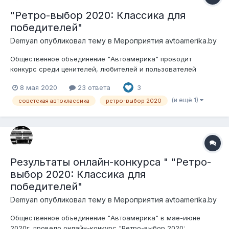
"Ретро-выбор 2020: Классика для
победителей"
Demyan
опубликовал тему в
Мероприятия avtoamerika.by
Общественное объединение "Автоамерика" проводит
конкурс среди ценителей, любителей и пользователей
советского автопрома. Беспристрастными судьями будут
8 мая 2020
23 ответа
3
сами участники форума. Условия конкурса: 1. Транспортное
средство должно быть зарегистрировано на территории
(и ещё 1)
советская автоклассика
ретро-выбор 2020
Республики Беларусь; 2. Годы н...
Результаты онлайн-конкурса " "Ретро-
выбор 2020: Классика для
победителей"
Demyan
опубликовал тему в
Мероприятия avtoamerika.by
Общественное объединение "Автоамерика" в мае-июне
2020г. провело онлайн-конкурс "Ретро-выбор 2020: