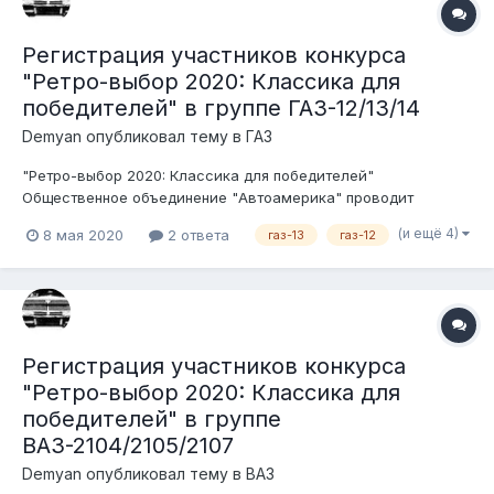
Регистрация участников конкурса
"Ретро-выбор 2020: Классика для
победителей" в группе ГАЗ-12/13/14
Demyan
опубликовал тему в
ГАЗ
"Ретро-выбор 2020: Классика для победителей"
Общественное объединение "Автоамерика" проводит
конкурс среди ценителей, любителей и пользователей
(и ещё 4)
8 мая 2020
2 ответа
газ-13
газ-12
советского автопрома. Беспристрастными судьями будут
сами участники форума. Условия конкурса: 1. Транспортное
средство должно быть зарегистри...
Регистрация участников конкурса
"Ретро-выбор 2020: Классика для
победителей" в группе
ВАЗ-2104/2105/2107
Demyan
опубликовал тему в
ВАЗ