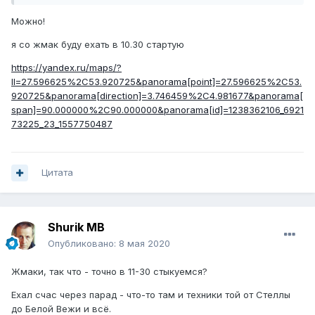
Можно!
я со жмак буду ехать в 10.30 стартую
https://yandex.ru/maps/?
ll=27.596625%2C53.920725&panorama[point]=27.596625%2C53.
920725&panorama[direction]=3.746459%2C4.981677&panorama[
span]=90.000000%2C90.000000&panorama[id]=1238362106_6921
73225_23_1557750487
Цитата
Shurik MB
Опубликовано:
8 мая 2020
Жмаки, так что - точно в 11-30 стыкуемся?
Ехал счас через парад - что-то там и техники той от Стеллы
до Белой Вежи и всё.