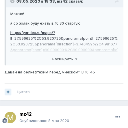
08.05.2020 в 18:33,
mz42
сказал:
Можно!
я со жмак буду ехать в 10.30 стартую
https://yandex.ru/maps/?
ll=27.596625%2C53.920725&panorama[point]=27.596625%
2C53.920725&panorama[direction]=3.746459%2C4.981677
&panorama[span]=90.000000%2C90.000000&panorama[id]
=1238362106_692173225_23_1557750487
Расширить
Давай на белнефтехим перед минском? В 10-45
Цитата
mz42
Опубликовано:
8 мая 2020