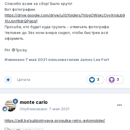
Спасибо всем за сбор! Было круто!
Вот фотографии:
https://drive.google.com/drive/u/0/folders/1VpgOWskcOvyXndub9
XUJsnf6drQPgpq1
Просьба, кто будет куда грузить - отмечать фотографа.
Человек до 3ёх ночи вчера сидел, чтобы быстрее всё
оформить.
PH: @7px.by
Изменено
7 мая 2021
пользователем James Lee Fort
Цитата
3
3
monte carlo
Опубликовано:
7 мая 2021
https://adt.by/subbotnyaya-progulka-retro-avtomobilej/