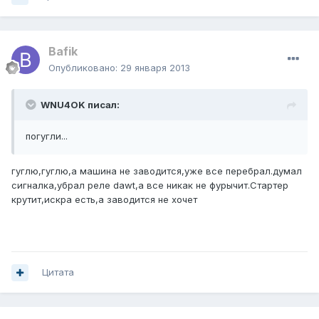
Bafik
Опубликовано:
29 января 2013
WNU4OK писал:
погугли...
гуглю,гуглю,а машина не заводится,уже все перебрал.думал
сигналка,убрал реле dawt,а все никак не фурычит.Стартер
крутит,искра есть,а заводится не хочет
Цитата