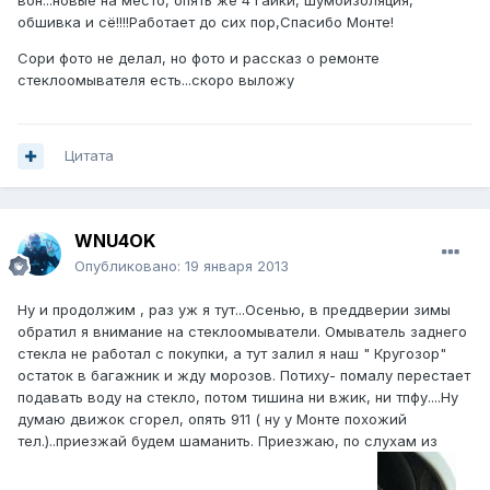
вон...новые на место, опять же 4 гайки, шумоизоляция,
обшивка и сё!!!!Работает до сих пор,Спасибо Монте!
Сори фото не делал, но фото и рассказ о ремонте
стеклоомывателя есть...скоро выложу
Цитата
WNU4OK
Опубликовано:
19 января 2013
Ну и продолжим , раз уж я тут...Осенью, в преддверии зимы
обратил я внимание на стеклоомыватели. Омыватель заднего
стекла не работал с покупки, а тут залил я наш " Кругозор"
остаток в багажник и жду морозов. Потиху- помалу перестает
подавать воду на стекло, потом тишина ни вжик, ни тпфу....Ну
думаю движок сгорел, опять 911 ( ну у Монте похожий
тел.)..приезжай будем шаманить. Приезжаю, по слухам из