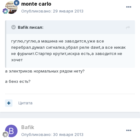
monte carlo
Опубликовано:
29 января 2013
Bafik писал:
гуглю,гуглю,а машина не заводится,уже все
перебрал.думал сигналка,убрал реле dawt,а все никак
не фурычит.Стартер крутит,искра есть,а заводится не
хочет
а электриков нормальных рядом нету?
а бенз есть?
Цитата
Bafik
Опубликовано:
30 января 2013