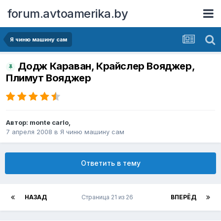
forum.avtoamerika.by
Я чиню машину сам
Додж Караван, Крайслер Вояджер,
Плимут Вояджер
Автор:
monte carlo
,
7 апреля 2008
в
Я чиню машину сам
Ответить в тему
НАЗАД
Страница 21 из 26
ВПЕРЁД