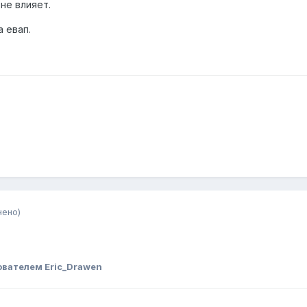
не влияет.
 евап.
нено)
ователем Eric_Drawen