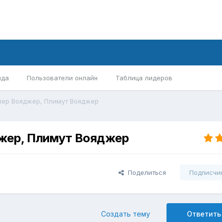
нда
Пользователи онлайн
Таблица лидеров
лер Вояджер, Плимут Вояджер
жер, Плимут Вояджер
Поделиться
Подписчи
Создать тему
Ответить