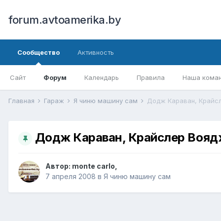
forum.avtoamerika.by
Сообщество
Активность
Сайт
Форум
Календарь
Правила
Наша кома
Главная
Гараж
Я чиню машину сам
Додж Караван, Крайс
Додж Караван, Крайслер Вояд
Автор:
monte carlo
,
7 апреля 2008
в
Я чиню машину сам