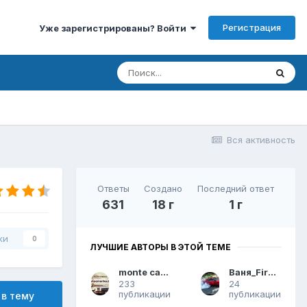
Регистрация
Уже зарегистрированы? Войти
Вся активность
Ответы
Создано
Последний ответ
631
18 г
1 г
ки
0
ЛУЧШИЕ АВТОРЫ В ЭТОЙ ТЕМЕ
monte carlo
Ваня_Firebird
233
24
публикации
публикации
 в тему