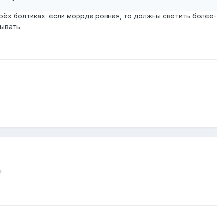
трёх болтиках, если моррда ровная, то должны светить более
ывать.
!