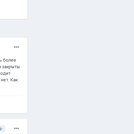
ь более
и закрыты
ходит
нет. Как
р