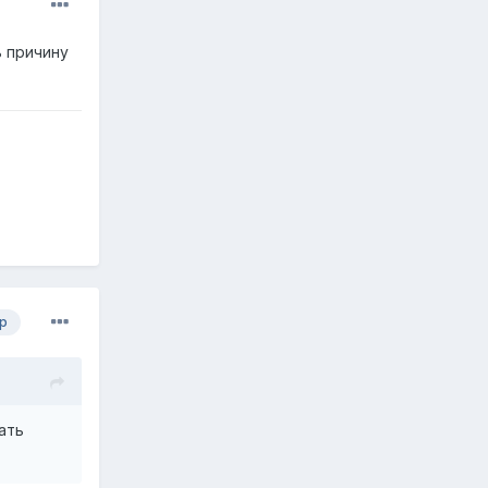
ь причину
р
ать