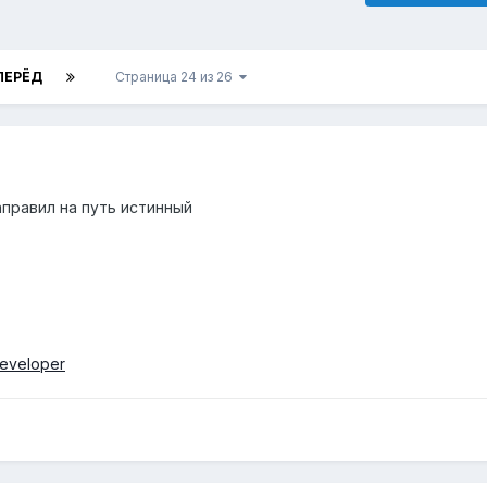
ПЕРЁД
Страница 24 из 26
правил на путь истинный
developer