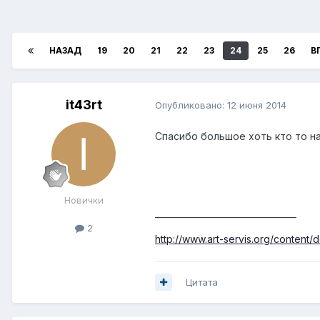
НАЗАД
19
20
21
22
23
24
25
26
В
it43rt
Опубликовано:
12 июня 2014
Спасибо большое хоть кто то на
Новички
_________________________________
2
http://www.art-servis.org/content/
Цитата