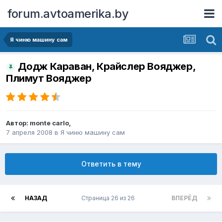
forum.avtoamerika.by
Я чиню машину сам
Додж Караван, Крайслер Вояджер,
Плимут Вояджер
Автор:
monte carlo
,
7 апреля 2008
в
Я чиню машину сам
Ответить в тему
НАЗАД
Страница 26 из 26
ВПЕРЁД