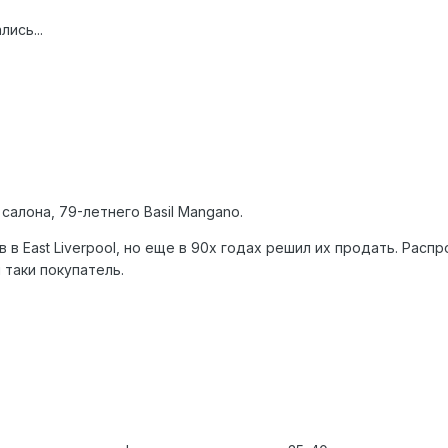
ись...
алона, 79-летнего Basil Mangano.
 в East Liverpool, но еще в 90х годах решил их продать. Расп
 таки покупатель.