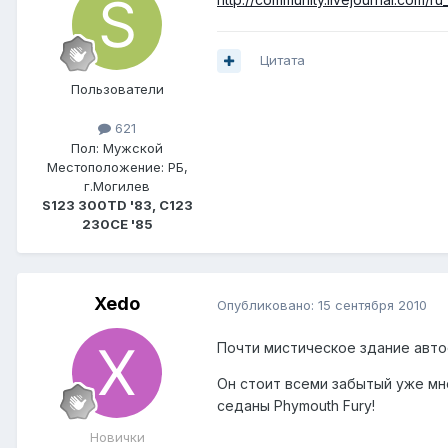
Цитата
Пользователи
621
Пол:
Мужской
Местоположение:
РБ,
г.Могилев
S123 300TD '83, C123
230CE '85
Xedo
Опубликовано:
15 сентября 2010
Почти мистическое здание автос
Он стоит всеми забытый уже мно
седаны Phymouth Fury!
Новички