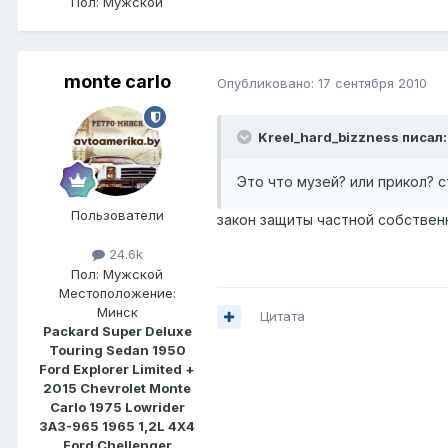
Пол:
Мужской
monte carlo
Опубликовано:
17 сентября 2010
Kreel_hard_bizzness писал:
Это что музей? или прикол? 
Пользователи
закон защиты частной собственн
24.6k
Пол:
Мужской
Местоположение:
Минск
Цитата
Packard Super Deluxe
Touring Sedan 1950
Ford Explorer Limited +
2015 Chevrolet Monte
Carlo 1975 Lowrider
ЗАЗ-965 1965 1,2L 4Х4
Ford Chellenger