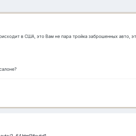
роисходит в США, это Вам не пара тройка заброшенных авто, 
 салоне?
auto/2...64.html?#cutid1