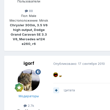
Пользователи
88
Пол:
Male
Местоположение:
Minsk
Chrysler 300m, 3.5 V6
high output, Dodge
Grand Caravan SE 3.3
V6, Mercedes w124
e260, r6
igorf
Опубликовано:
17 сентября 2010
Цитата
Модераторы
2.7k