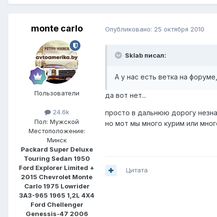
monte carlo
Опубликовано:
25 октября 2010
Sklab писал:
А у нас есть ветка на форуме
Пользователи
да вот нет...
24.6k
просто в дальнюю дорогу незнак
Пол:
Мужской
но мот мы много курим или много 
Местоположение:
Минск
Packard Super Deluxe
Touring Sedan 1950
Ford Explorer Limited +
Цитата
2015 Chevrolet Monte
Carlo 1975 Lowrider
ЗАЗ-965 1965 1,2L 4Х4
Ford Chellenger
Genessis-47 2006