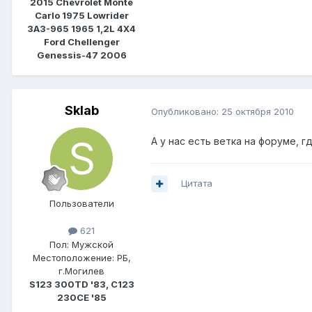
2015 Chevrolet Monte
Carlo 1975 Lowrider
ЗАЗ-965 1965 1,2L 4Х4
Ford Chellenger
Genessis-47 2006
Sklab
Опубликовано:
25 октября 2010
А у нас есть ветка на форуме, 
Цитата
Пользователи
621
Пол:
Мужской
Местоположение:
РБ,
г.Могилев
S123 300TD '83, C123
230CE '85