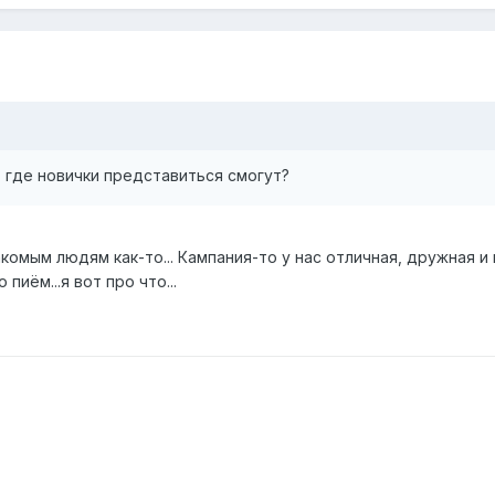
, где новички представиться смогут?
омым людям как-то... Кампания-то у нас отличная, дружная и 
пиём...я вот про что...