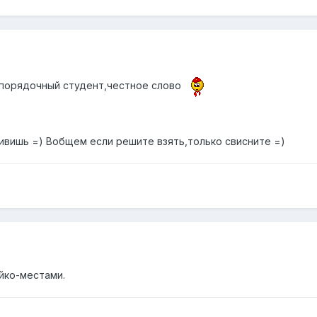
Я порядочный студент,честное слово
дивишь =) Вобщем если решите взять,только свисните =)
йко-местами.