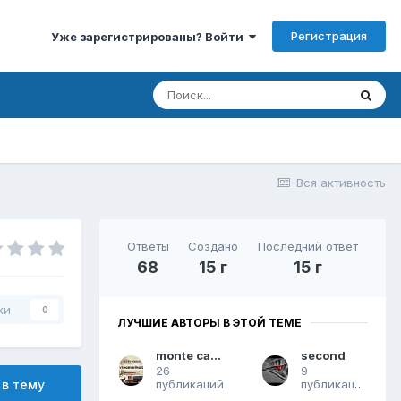
Регистрация
Уже зарегистрированы? Войти
Вся активность
Ответы
Создано
Последний ответ
68
15 г
15 г
ки
0
ЛУЧШИЕ АВТОРЫ В ЭТОЙ ТЕМЕ
monte carlo
second
26
9
публикаций
публикаций
 в тему