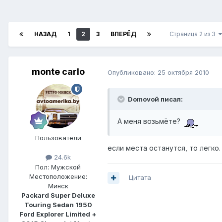
НАЗАД
1
2
3
ВПЕРЁД
Страница 2 из 3
monte carlo
Опубликовано:
25 октября 2010
Domovoй писал:
А меня возьмёте?
Пользователи
если места останутся, то легко
24.6k
Пол:
Мужской
Местоположение:
Цитата
Минск
Packard Super Deluxe
Touring Sedan 1950
Ford Explorer Limited +