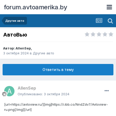
forum.avtoamerika.by
Другие авто
АвтоВью
Автор:
AllenSep
,
3 октября 2024
в
Другие авто
Ответить в тему
AllenSep
Опубликовано:
3 октября 2024
[url=https://avtoview.ru/][img]https://i.ibb.co/NndZdv7/Avtoview-
ru.png[/img][/url]