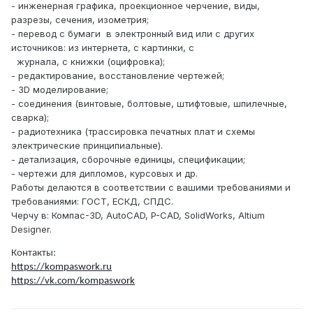
- инженерная графика, проекционное черчение, виды,
разрезы, сечения, изометрия;
- перевод с бумаги в электронный вид или с других
источников: из интернета, с картинки, с
журнала, с книжки (оцифровка);
- редактирование, восстановление чертежей;
- 3D моделирование;
- соединения (винтовые, болтовые, штифтовые, шпилечные,
сварка);
- радиотехника (трассировка печатных плат и схемы
электрические принципиальные).
- детализация, сборочные единицы, спецификации;
- чертежи для дипломов, курсовых и др.
Работы делаются в соответствии с вашими требованиями и
требованиями: ГОСТ, ЕСКД, СПДС.
Черчу
в
:
Компас
-3D, AutoCAD, P-CAD, SolidWorks, Altium
Designer.
Контакты
:
https://kompaswork.ru
https://vk.com/kompaswork