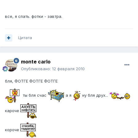
все, я спать. фотки - завтра.
Цитата
monte carlo
Опубликовано:
12 февраля 2010
бля, ФОТГЕ ФОТГЕ ФОТГЕ
ты бля счас
а я
ну бля друх...
кароче
короче