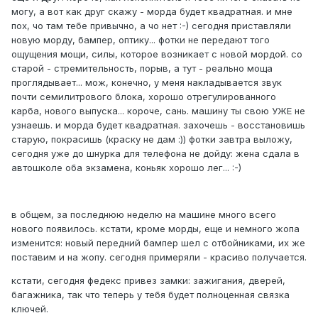
могу, а вот как друг скажу - морда будет квадратная. и мне
пох, чо там тебе привычно, а чо нет :-) сегодня приставляли
новую морду, бампер, оптику... фотки не передают того
ощущения мощи, силы, которое возникает с новой мордой. со
старой - стремительность, порыв, а тут - реально моща
проглядывает... мож, конечно, у меня накладывается звук
почти семилитрового блока, хорошо отрегулированного
карба, нового выпуска... короче, сань. машину ты свою УЖЕ не
узнаешь. и морда будет квадратная. захочешь - восстановишь
старую, покрасишь (краску не дам :)) фотки завтра выложу,
сегодня уже до шнурка для телефона не дойду: жена сдала в
автошколе оба экзамена, коньяк хорошо лег... :-)
в общем, за последнюю неделю на машине много всего
нового появилось. кстати, кроме морды, еще и немного жопа
изменится: новый передний бампер шел с отбойниками, их же
поставим и на жопу. сегодня примеряли - красиво получается.
кстати, сегодня федекс привез замки: зажигания, дверей,
багажника, так что теперь у тебя будет полноценная связка
ключей.