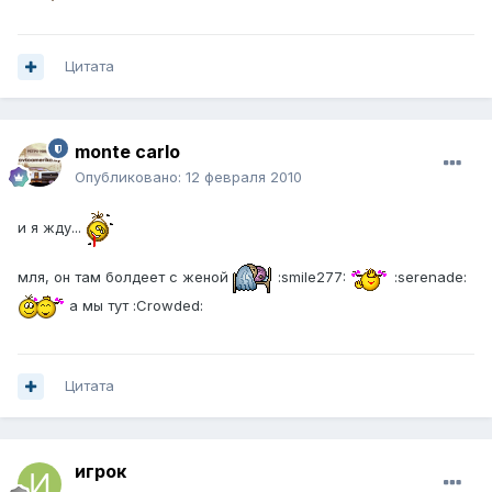
Цитата
monte carlo
Опубликовано:
12 февраля 2010
и я жду...
мля, он там болдеет с женой
:smile277:
:serenade:
а мы тут :Crowded:
Цитата
игрок