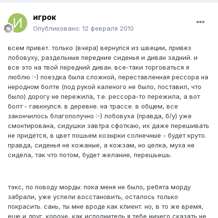
игрок
Опубликовано:
12 февраля 2010
всем привет. только (вчера) вернулся из швеции, привез
лобовуху, раздельные передние сиденья и диван задний. и
все это на твой передний диван. все-таки торговаться я
люблю :-) поездка была сложной, переставленная рессора на
неродном болте (под рукой каленого не было, поставил, что
было) дорогу не пережила, т.е. рессора-то пережила, а вот
болт - гавкнулся. в деревне. на трассе. в общем, все
закончилось благополучно :-) лобовуха (правда, б/у) уже
смонтирована, сидушки завтра сфоткаю, их даже перешивать
не придется, в цвет пошьем козырки солнечные - будет круто.
правда, сиденья не кожаные, а кожзам, но целка, муха не
сидела, так что потом, будет желание, перешьешь.
тэкс, по поводу морды: пока меня не было, ребята морду
забрали, уже успели восстановить, осталось только
покрасить. сань, ты мне вроде как клиент. но, в то же время,
еще и друг. короче, как исполнитель я тебе ничего сказать не