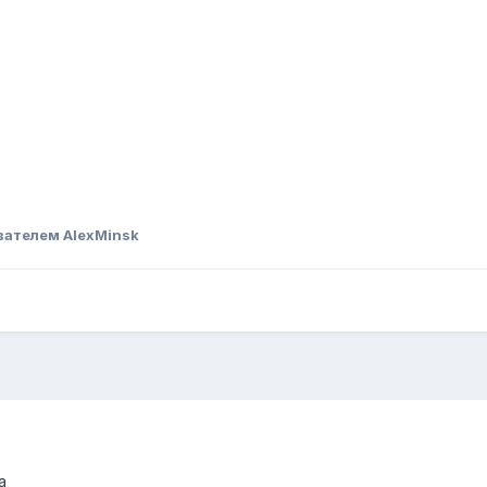
вателем AlexMinsk
а