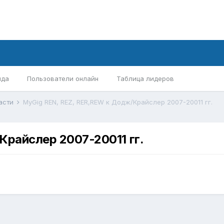
нда
Пользователи онлайн
Таблица лидеров
асти
MyGig REN, REZ, RER,REW к Додж/Крайслер 2007-20011 гг.
Крайслер 2007-20011 гг.