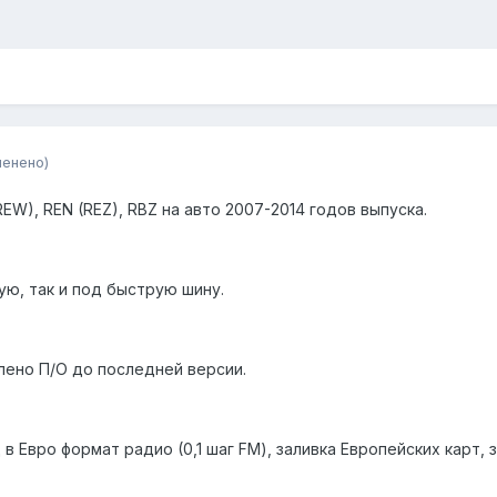
менено)
EW), REN (REZ), RBZ на авто 2007-2014 годов выпуска.
ую, так и под быструю шину.
лено П/О до последней версии.
 Евро формат радио (0,1 шаг FM), заливка Европейских карт,