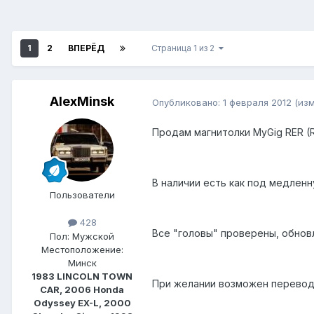
1
2
ВПЕРЁД
Страница 1 из 2
AlexMinsk
Опубликовано:
1 февраля 2012
(из
Продам магнитолки MyGig RER (R
В наличии есть как под медленн
Пользователи
428
Все "головы" проверены, обнов
Пол:
Мужской
Местоположение:
Минск
1983 LINCOLN TOWN
При желании возможен перевод в
CAR, 2006 Honda
Odyssey EX-L, 2000