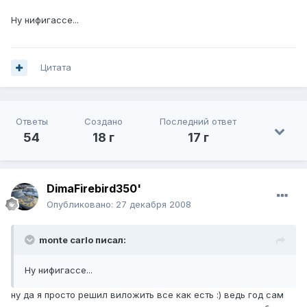
Ну нифигассе...
Цитата
Ответы
Создано
Последний ответ
54
18 г
17 г
DimaFirebird350'
Опубликовано:
27 декабря 2008
monte carlo писал:
Ну нифигассе...
ну да я просто решил виложить все как есть :) ведь год сам