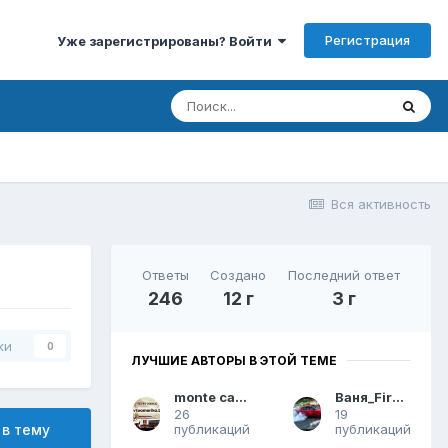
Регистрация
Уже зарегистрированы? Войти
Вся активность
Ответы
Создано
Последний ответ
246
12 г
3 г
ки
0
ЛУЧШИЕ АВТОРЫ В ЭТОЙ ТЕМЕ
monte carlo
Ваня_Firebird
26
19
публикаций
публикаций
 в тему