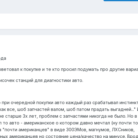
ода
оветовал к покупке и те кто просил подумать про другие вари
писочек станций для диагностики авто.
о при очередной покупки авто каждый раз срабатывал инстинк
ак все, шоб запчастей валом, шоб патом прадать выгадней..." 
не старше 3х лет, проблем с запчастями никогда не было. Но в
л то авто - американское о котором давно мечтал (ну почти то
 "почти американцев" в виде 300ЭМов, магнумов, ЛХСников,
ьных американцев но состояние цена/качество на минусе. Врод