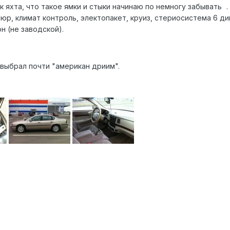
 яхта, что такое ямки и стыки начинаю по немногу забывать
.
люр, климат контроль, электопакет, круиз, стериосистема 6 ди
н (не заводской).
 выбрал почти "американ дриим".