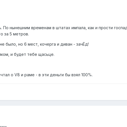
. По нынешним временам в штатах импала, как и прости госпа
о за 5 метров.
е было, но 6 мест, кочерга и диван - зачЁд!
ком, и будет тебе щасьце.
тал о V8 и раме - в эти деньги бы взял 100%.
ажи