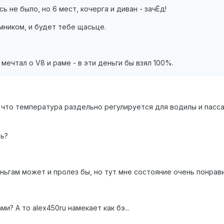
 не было, но 6 мест, кочерга и диван - зачЁд!
мником, и будет тебе щасьце.
мечтал о V8 и раме - в эти деньги бы взял 100%.
л что температура раздельно регулируется для водилы и пасс
ть?
ньгам может и пролез бы, но тут мне состояние очень понравил
и? А то alex450ru намекает как бэ...