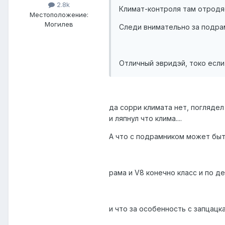
2.8k
Климат-контроля там отродясь
Местоположение:
Могилев
Следи внимательно за подра
Отличный эвридэй, токо если 
да сорри климата нет, погляде
и ляпнул что клима....
А что с подрамником может бы
рама и V8 конечно класс и по де
и что за особенность с запцацкам