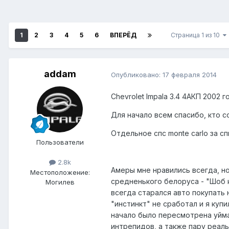
1
2
3
4
5
6
ВПЕРЁД
Страница 1 из 10
addam
Опубликовано:
17 февраля 2014
Chevrolet Impala 3.4 4АКП 2002 г
Для начало всем спасибо, кто с
Отдельное спс monte carlo за с
Пользователи
2.8k
Амеры мне нравились всегда, н
Местоположение:
средненького белоруса - "Шоб к
Могилев
всегда старался авто покупать 
"инстинкт" не сработал и я купи
начало было пересмотрена уйма
интрепидов, а также пару реал