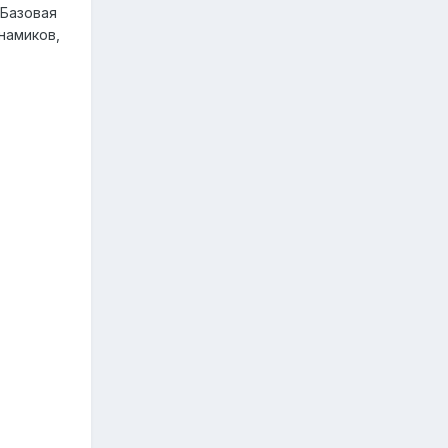
 Базовая
намиков,