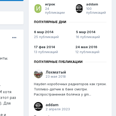
игрок
addam
24
100
публикации
публикаций
ПОПУЛЯРНЫЕ ДНИ
6 мар 2014
5 мар 2014
25 публикаций
16 публикаций
17 фев 2014
24 мая 2016
13 публикаций
12 публикаций
анты.
ПОПУЛЯРНЫЕ ПУБЛИКАЦИИ
Лохматый
23 мая 2018
Hayden коробочных радиаторов как грязи.
т
Топливо-датчик в баке смотри.
И хотя
Распространенная болячка у gm...
 этот раз
). Для
addam
2 апреля 2023
е и