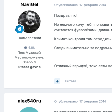
NaviGel
Опубликовано:
17 февраля 2014
Поздравляю!
Но немного хочу тебя поправить
считаются фуллсайзами, длина-т
Пользователи
Климат-контроля там отродясь н
4.8k
Следи внимательно за подрамни
Пол:
Мужской
Местоположение:
Озеро-9
Отличный эвридэй, токо если меч
Staroe govno
Цитата
alex540ru
Опубликовано:
17 февраля 2014
по запчастям особенность раск