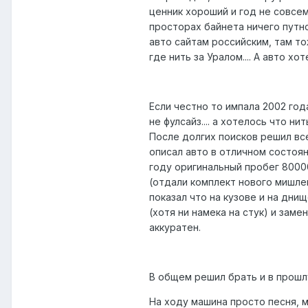
ценник хороший и год не совсем
просторах байнета ничего путн
авто сайтам российским, там то
где нить за Уралом.... А авто хо
Если честно то импала 2002 год
не фулсайз.... а хотелось что ни
После долгих поисков решил все
описал авто в отличном состояни
году оригинальный пробег 8000
(отдали комплект нового мишле
показал что на кузове и на дни
(хотя ни намека на стук) и зам
аккуратен.
В общем решил брать и в прошл
На ходу машина просто песня, м