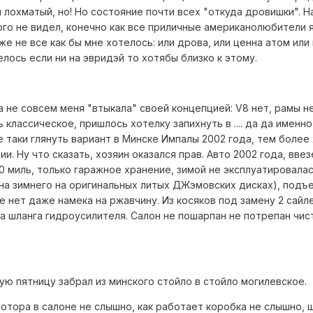
 лохматый, но! Но состояние почти всех "откуда дровишки". Н
ого не видел, конечно как все приличные американолюбители 
же не все как бы мне хотелось: или дрова, или ценна атом или
телось если ни на эвридэй то хотябы близко к этому.
а не совсем меня "втыкала" своей концепцией: V8 нет, рамы н
ть классическое, пришлось хотелку запихнуть в .... да да именно
 таки глянуть вариант в Минске Импалы 2002 года, тем более
и. Ну что сказать, хозяин оказался прав. Авто 2002 года, ввез
0 миль, только гаражное хранение, зимой не эксплуатировала
на зимнего на оригинальных литых ДЖэмовских дисках), подъ
ще нет даже намека на ржавчину. Из косяков под замену 2 сайл
ена шланга гидроусилителя. Салон не пошарпан не потрепан чис
ую пятницу забрал из минского стойло в стойло могилевское.
отора в салоне не слышно, как работает коробка не слышно, 