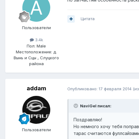
Цитата
Пользователи
3.4k
Пол:
Male
Местоположение:
д.
Вынь и Сцы , Слуцкого
района
addam
Опубликовано:
17 февраля 2014
(и
NaviGel писал:
Поздравляю!
Но немного хочу тебя поправ
Пользователи
тарас считаются фуллсайзами