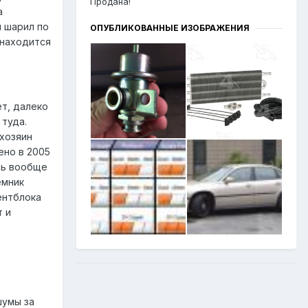
Продана!
а
я шарил по
ОПУБЛИКОВАННЫЕ ИЗОБРАЖЕНИЯ
 находится
ет, далеко
 туда.
 хозяин
ено в 2005
сь вообще
емник
ентблока
т и
шумы за