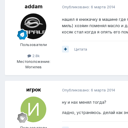
addam
Опубликовано:
6 марта 2014
нашел я книжачку в машине где 
миль) хозяин поменял масло и д
косяк стал когда я опять его по
Пользователи
Цитата
2.8k
Местоположение:
Могилев
игрок
Опубликовано:
6 марта 2014
ну и нах менял тогда?
ладно, устраняюсь. делай как з
Пользователи