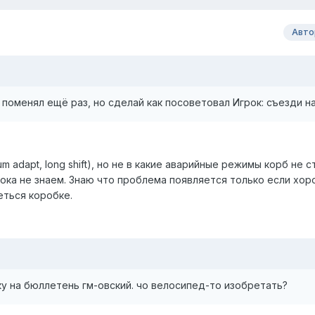
Авто
 поменял ещё раз, но сделай как посоветовал Игрок: съезди на
m adapt, long shift), но не в какие аварийные режимы корб не с
пока не знаем. Знаю что проблема появляется только если хо
еться коробке.
ку на бюллетень гм-овский. чо велосипед-то изобретать?