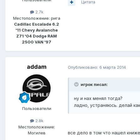
Цитата
2.7k
Местоположение:
рига
Cadillac Escalade 6.2
'11 Chevy Avalanche
Z71 '04 Dodge RAM
2500 VAN '97
addam
Опубликовано:
6 марта 2014
игрок писал:
ну и нах менял тогда?
ладно, устраняюсь. делай ка
Пользователи
2.8k
Местоположение:
все дело в том что нашел книже
Могилев