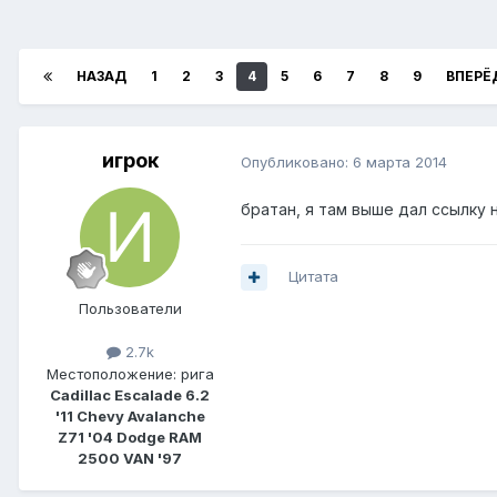
НАЗАД
1
2
3
4
5
6
7
8
9
ВПЕРЁ
игрок
Опубликовано:
6 марта 2014
братан, я там выше дал ссылку 
Цитата
Пользователи
2.7k
Местоположение:
рига
Cadillac Escalade 6.2
'11 Chevy Avalanche
Z71 '04 Dodge RAM
2500 VAN '97