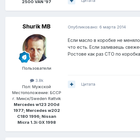
Цитата
2500 VAN '97
Shurik MB
Опубликовано:
6 марта 2014
Если масло в коробке не меняло
что есть. Если заливаешь свеже
Ростове как раз СТО по коробка
Пользователи
3.8k
Цитата
Пол:
Мужской
Местоположение:
БССР
г. Минск/Sweden Rattvik
Mercedes w123 200d
1977; Mercedes w202
C180 1996; Nissan
Micra 1.3i GX 1998