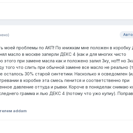
нено)
Авто
ь моей проблемы по АКП! По книжкам мне положен в коробку 
енял масло в москве заперли ДЕКС 4 (как и для многих чисто
 этого при замене масла как и положено залил 3ку, но!!!! но 3к
иду того что слить при обычной замене все масло не реально (
е осталось 30% старой синтетики. Насколько я осведомлен (и
гревании в коробке эта смесь пенится и соответственно при
нное давление оттуда и рывки. Короче в поняделак снимаю к
оследнего грамма и лью ДЕКС 4 (потому что ужо купиу). Попра
телем addam