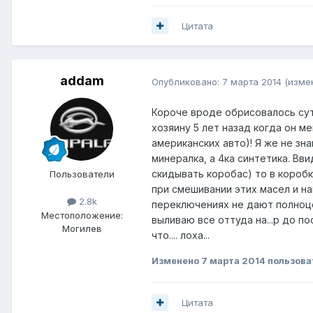
Цитата
addam
Опубликовано:
7 марта 2014
(изме
Короче вроде обрисовалось сут
хозяину 5 лет назад когда он м
американских авто)! Я же не знаю
минералка, а 4ка синтетика. Вв
скидывать коробас) то в коробк
Пользователи
при смешивании этих масел и на
2.8k
переключениях не дают полноце
Местоположение:
выливаю все оттуда на...р до п
Могилев
что.... лоха...
Изменено
7 марта 2014
пользова
Цитата