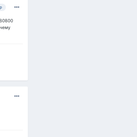
р
 80800
очему