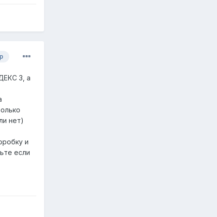
р
ДЕКС 3, а
а
только
ли нет)
оробку и
вьте если