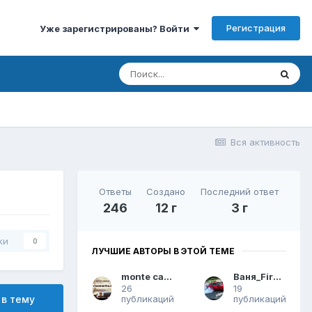
Регистрация
Уже зарегистрированы? Войти
Вся активность
Ответы
Создано
Последний ответ
246
12 г
3 г
ки
0
ЛУЧШИЕ АВТОРЫ В ЭТОЙ ТЕМЕ
monte carlo
Ваня_Firebird
26
19
публикаций
публикаций
 в тему