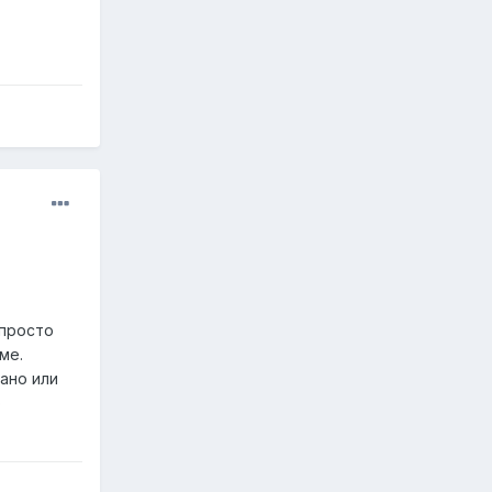
 просто
ме.
ано или
о