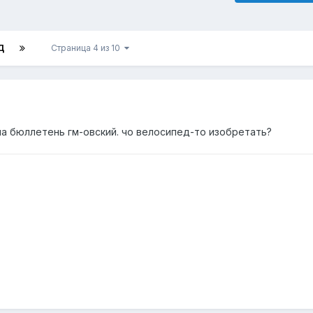
Д
Страница 4 из 10
на бюллетень гм-овский. чо велосипед-то изобретать?