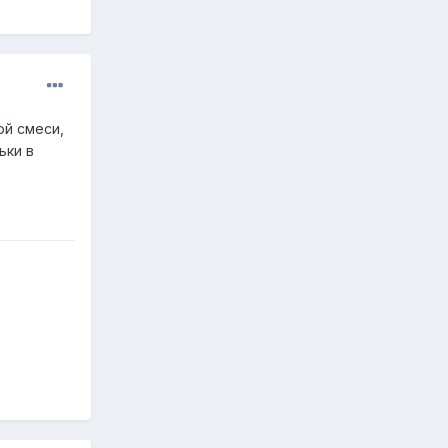
ой смеси,
ьки в