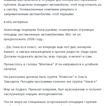
публике. Водители покидают автомобили, чтоб подготовить их
к смотру. Телевизионные компании ринулись к
запримеченным автомобилям. чтоб первыми
взять интервью.
Александр подперев бока руками, осматривал огромную
площадь заставленную автомобилями. Мог ли он
предположить 2008 году...
- Да, пока все класс, но впереди еще пол дня, вечером
банкет, а завтра награждения и прочие радости. Надо идти.
Должны подъехать артисты, мэр города, а может и сам...
Пронеслось в голове "Монтика". И он направился к штабной
палатке.
На разогреве должны быть группа "Клаксон" и Ольга
Заводила. Гвоздём программы конечно-же группа "Чикаго".
Мэр не подвел. Приехал вовремя, был красноречив и получил
заслуженную порцию аплодисментов.
После мэра на специально огороженной площадке горячие