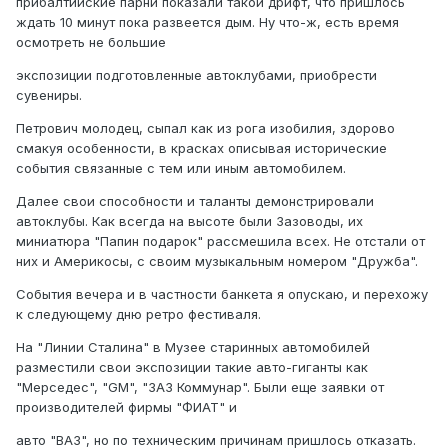
прибалтийские парни показали такой дрифт, что пришлось
ждать 10 минут пока развеется дым. Ну что-ж, есть время
осмотреть не большие
экспозиции подготовленные автоклубами, приобрести
сувениры.
Петрович молодец, сыпал как из рога изобилия, здорово
смакуя особенности, в красках описывая исторические
события связанные с тем или иным автомобилем.
Далее свои способности и таланты демонстрировали
автоклубы. Как всегда на высоте были Зазоводы, их
миниатюра "Папин подарок" рассмешила всех. Не отстали от
них и Америкосы, с своим музыкальным номером "Дружба".
События вечера и в частности банкета я опускаю, и перехожу
к следующему дню ретро фестиваля.
На "Линии Сталина" в Музее старинных автомобилей
разместили свои экспозиции такие авто-гиганты как
"Мерседес", "GM", "ЗАЗ Коммунар". Были еще заявки от
производителей фирмы "ФИАТ" и
авто "ВАЗ", но по техническим причинам пришлось отказать.