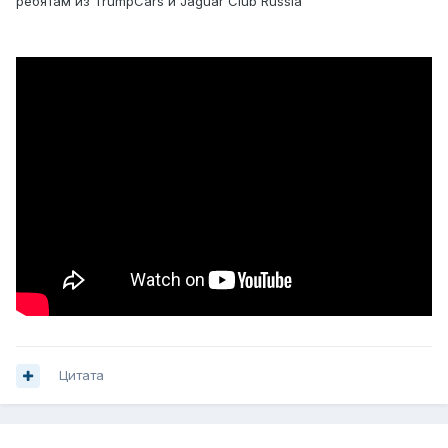
ребятам из TrumpCars и Jaguar Club Russia
Цитата