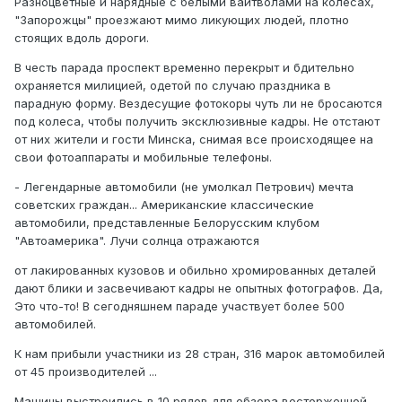
Разноцветные и нарядные с белыми вайтволами на колёсах,
"Запорожцы" проезжают мимо ликующих людей, плотно
стоящих вдоль дороги.
В честь парада проспект временно перекрыт и бдительно
охраняется милицией, одетой по случаю праздника в
парадную форму. Вездесущие фотокоры чуть ли не бросаются
под колеса, чтобы получить эксклюзивные кадры. Не отстают
от них жители и гости Минска, снимая все происходящее на
свои фотоаппараты и мобильные телефоны.
- Легендарные автомобили (не умолкал Петрович) мечта
советских граждан... Американские классические
автомобили, представленные Белорусским клубом
"Автоамерика". Лучи солнца отражаются
от лакированных кузовов и обильно хромированных деталей
дают блики и засвечивают кадры не опытных фотографов. Да,
Это что-то! В сегодняшнем параде участвует более 500
автомобилей.
К нам прибыли участники из 28 стран, 316 марок автомобилей
от 45 производителей ...
Машины выстроились в 10 рядов для обзора восторженной