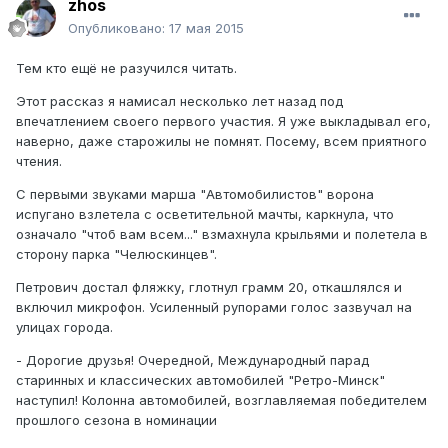
zhos
Опубликовано:
17 мая 2015
Тем кто ещё не разучился читать.
Этот рассказ я намисал несколько лет назад под
впечатлением своего первого участия. Я уже выкладывал его,
наверно, даже старожилы не помнят. Посему, всем приятного
чтения.
С первыми звуками марша "Автомобилистов" ворона
испугано взлетела с осветительной мачты, каркнула, что
означало "чтоб вам всем..." взмахнула крыльями и полетела в
сторону парка "Челюскинцев".
Петрович достал фляжку, глотнул грамм 20, откашлялся и
включил микрофон. Усиленный рупорами голос зазвучал на
улицах города.
- Дорогие друзья! Очередной, Международный парад
старинных и классических автомобилей "Ретро-Минск"
наступил! Колонна автомобилей, возглавляемая победителем
прошлого сезона в номинации