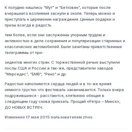
К полудню нашлись "Мут" и "Бетховен", которые после
вчерашнего возлияния заснули в окопе. Теперь можно и
приступать к церемонии награждения. Ценные подарки и
призы всегда в радость
тем более, если они заслуженны упорным трудом и
активностью в деле сохранения и популяризации старинных и
классических автомобилей. Были зачитаны приветственные
телеграммы от при-
зидентов многих стран. С торжественной речью выступили
послы США и России а так-же, представители заводов
"Мерседес", "БМВ", "Рено" и др.
Радостью наполняются сердца людей и в то-же время
немного грустно что фестиваль заканчивается. Только вчера
подружившиеся - расстаются, клятвенно обещая в
следующем году снова приехать. Прощай «Ретро – Минск»,
ДО НОВЫХ ВСТРЕЧ.
Изменено
17 мая 2015
пользователем zhos