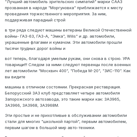
"Лучший автомобиль зрительских симпатий" марки СААЗ
прозванная в народе "Моргуновка" приближается к месту
проведения торжественного мероприятия. За ним,
поддерживая парадный строй
в три ряда следуют машины ветераны Великой Отечественной
войны- ГАЗ-63, ГАЗ-А, "Эмка", Wilis" и др. автомобили,
украшенные флагами и кумачом. Эти автомобили прошли
тысячи трудных дорог войны и
вот теперь, благодаря умелым рукам, они снова в строю. УРА
товарищи!!! Следом за ними следуют первенцы после военных
лет автомобили "Москвич 400", "Победа М-20", "ЗИС-110". Как
вы видите
машины в отличном состоянии. Прекрасная реставрация.
Белорусский ЗАЗ клуб представляет четыре автомобиля
Запорожского автозавода, это такие марки как: ЗАЗ965,
ЗАЗ966, ЗАЗ968, ЗАЗ968М.
Эти простые и не прихотливые в обслуживании автомобили
стали для многих "школьной партой", первым автомобилем,
первым шагом в большой мир авто-техники.