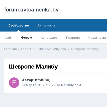
forum.avtoamerika.by
Сообщество
Активность
Сайт
Форум
Календарь
Правила
Наша кома
Главная
Гараж
Я чиню машину сам
Шевроле Малибу
Шевроле Малибу
Автор:
ftm1980
,
13 марта 2017
в
Я чиню машину сам