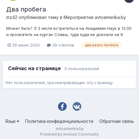
Два пробега
mz42
опубликовал тему в
Мероприятия avtoamerika.by
Может быть? 1) 3 июля встретиться на Академии Наук в 12.00
и прохватить на курган Славы, туда куда не доехали на 9
мая( ——————— 2) 4го встретиться утром, на Библиотеке,
29 июня 2020
28 ответов
два ретро пробега
в 10.00 , далее по проверенному маршруту. и всем вместе
приехать в песочницу! (Кто прошёл регистрацию)...
Сейчас на странице
0 пользователей
Нет пользователей, просматривающих эту страницу.
Язык
Политика конфиденциальности
Обратная связь
avtoamerika.by
Powered by Invision Community