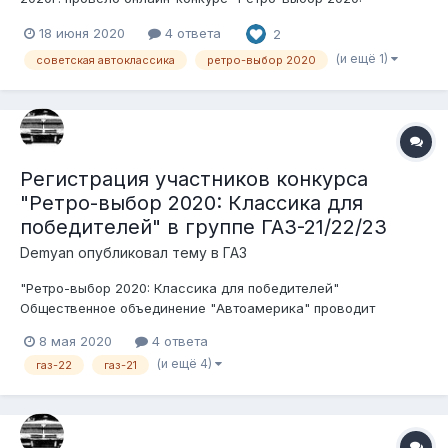
Классика для победителей". Приглашались к участию
18 июня 2020
4 ответа
2
представители совавтопрома, подходящие под несколько
начальных условий: 1) Транспортное средство
(и ещё 1)
советская автоклассика
ретро-выбор 2020
зарегистрировано на территории Республики Белар...
Регистрация участников конкурса
"Ретро-выбор 2020: Классика для
победителей" в группе ГАЗ-21/22/23
Demyan
опубликовал тему в
ГАЗ
"Ретро-выбор 2020: Классика для победителей"
Общественное объединение "Автоамерика" проводит
конкурс среди ценителей, любителей и пользователей
8 мая 2020
4 ответа
советского автопрома. Беспристрастными судьями будут
(и ещё 4)
газ-22
газ-21
сами участники форума. Условия конкурса: 1. Транспортное
средство должно быть зарегистри...