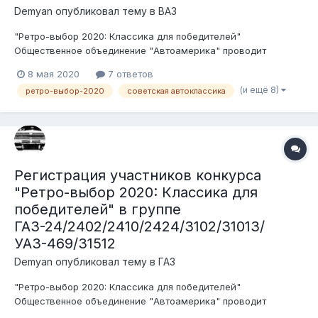
Demyan
опубликовал тему в
ВАЗ
"Ретро-выбор 2020: Классика для победителей"
Общественное объединение "Автоамерика" проводит
конкурс среди ценителей, любителей и пользователей
8 мая 2020
7 ответов
советского автопрома. Беспристрастными судьями будут
(и ещё 8)
ретро-выбор-2020
советская автоклассика
сами участники форума. Условия конкурса: 1. Транспортное
средство должно быть зарегистри...
Регистрация участников конкурса
"Ретро-выбор 2020: Классика для
победителей" в группе
ГАЗ-24/2402/2410/2424/3102/31013/
УАЗ-469/31512
Demyan
опубликовал тему в
ГАЗ
"Ретро-выбор 2020: Классика для победителей"
Общественное объединение "Автоамерика" проводит
конкурс среди ценителей, любителей и пользователей