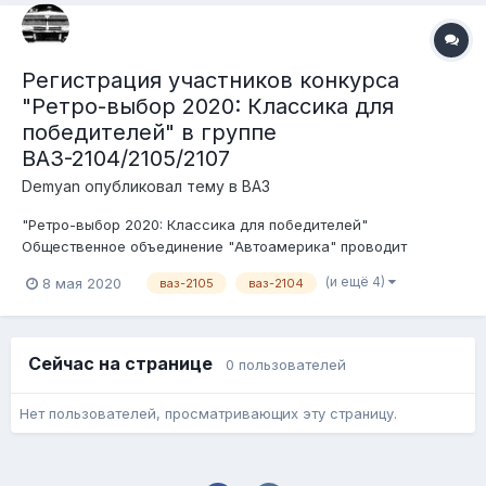
средство должно быть зарегистри...
Регистрация участников конкурса
"Ретро-выбор 2020: Классика для
победителей" в группе
ВАЗ-2104/2105/2107
Demyan
опубликовал тему в
ВАЗ
"Ретро-выбор 2020: Классика для победителей"
Общественное объединение "Автоамерика" проводит
конкурс среди ценителей, любителей и пользователей
(и ещё 4)
8 мая 2020
ваз-2105
ваз-2104
советского автопрома. Беспристрастными судьями будут
сами участники форума. Условия конкурса: 1. Транспортное
средство должно быть зарегистри...
Сейчас на странице
0 пользователей
Нет пользователей, просматривающих эту страницу.