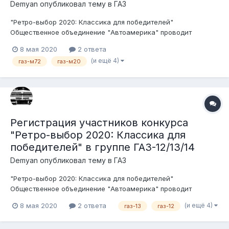
Demyan
опубликовал тему в
ГАЗ
"Ретро-выбор 2020: Классика для победителей"
Общественное объединение "Автоамерика" проводит
конкурс среди ценителей, любителей и пользователей
8 мая 2020
2 ответа
советского автопрома. Беспристрастными судьями будут
(и ещё 4)
газ-м72
газ-м20
сами участники форума. Условия конкурса: 1. Транспортное
средство должно быть зарегистри...
Регистрация участников конкурса
"Ретро-выбор 2020: Классика для
победителей" в группе ГАЗ-12/13/14
Demyan
опубликовал тему в
ГАЗ
"Ретро-выбор 2020: Классика для победителей"
Общественное объединение "Автоамерика" проводит
конкурс среди ценителей, любителей и пользователей
(и ещё 4)
8 мая 2020
2 ответа
газ-13
газ-12
советского автопрома. Беспристрастными судьями будут
сами участники форума. Условия конкурса: 1. Транспортное