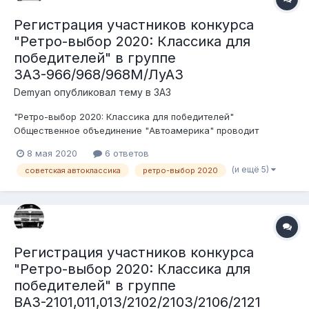
Регистрация участников конкурса
"Ретро-выбор 2020: Классика для
победителей" в группе
ЗАЗ-966/968/968М/ЛуАЗ
Demyan
опубликовал тему в
ЗАЗ
"Ретро-выбор 2020: Классика для победителей"
Общественное объединение "Автоамерика" проводит
конкурс среди ценителей, любителей и пользователей
8 мая 2020
6 ответов
советского автопрома. Беспристрастными судьями будут
(и ещё 5)
советская автоклассика
ретро-выбор 2020
сами участники форума. Условия конкурса: 1. Транспортное
средство должно быть зарегистри...
Регистрация участников конкурса
"Ретро-выбор 2020: Классика для
победителей" в группе
ВАЗ-2101,011,013/2102/2103/2106/2121