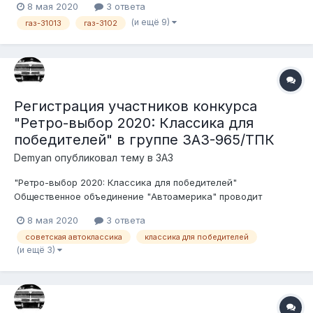
8 мая 2020
3 ответа
советского автопрома. Беспристрастными судьями будут
(и ещё 9)
газ-31013
газ-3102
сами участники форума. Условия конкурса: 1. Транспортное
средство должно быть зарегистри...
Регистрация участников конкурса
"Ретро-выбор 2020: Классика для
победителей" в группе ЗАЗ-965/ТПК
Demyan
опубликовал тему в
ЗАЗ
"Ретро-выбор 2020: Классика для победителей"
Общественное объединение "Автоамерика" проводит
конкурс среди ценителей, любителей и пользователей
8 мая 2020
3 ответа
советского автопрома. Беспристрастными судьями будут
советская автоклассика
классика для победителей
сами участники форума. Условия конкурса: 1. Транспортное
(и ещё 3)
средство должно быть зарегистри...