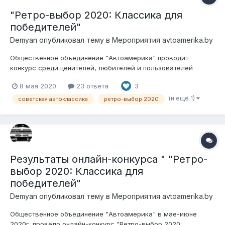
"Ретро-выбор 2020: Классика для
победителей"
Demyan
опубликовал тему в
Мероприятия avtoamerika.by
Общественное объединение "Автоамерика" проводит
конкурс среди ценителей, любителей и пользователей
советского автопрома. Беспристрастными судьями будут
8 мая 2020
23 ответа
3
сами участники форума. Условия конкурса: 1. Транспортное
средство должно быть зарегистрировано на территории
(и ещё 1)
советская автоклассика
ретро-выбор 2020
Республики Беларусь; 2. Годы н...
Результаты онлайн-конкурса " "Ретро-
выбор 2020: Классика для
победителей"
Demyan
опубликовал тему в
Мероприятия avtoamerika.by
Общественное объединение "Автоамерика" в мае-июне
2020г. провело онлайн-конкурс "Ретро-выбор 2020: