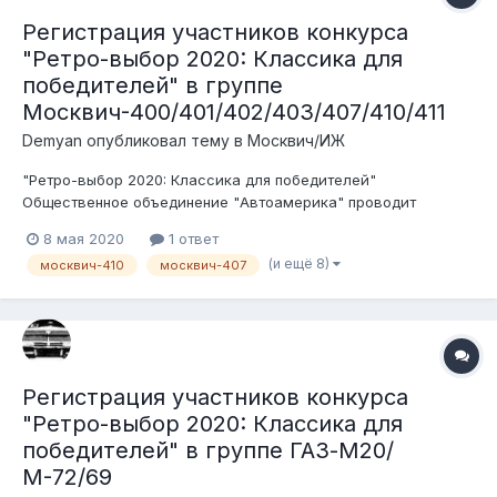
Регистрация участников конкурса
"Ретро-выбор 2020: Классика для
победителей" в группе
Москвич-400/401/402/403/407/410/411
Demyan
опубликовал тему в
Москвич/ИЖ
"Ретро-выбор 2020: Классика для победителей"
Общественное объединение "Автоамерика" проводит
конкурс среди ценителей, любителей и пользователей
8 мая 2020
1 ответ
советского автопрома. Беспристрастными судьями будут
(и ещё 8)
москвич-410
москвич-407
сами участники форума. Условия конкурса: 1. Транспортное
средство должно быть зарегистри...
Регистрация участников конкурса
"Ретро-выбор 2020: Классика для
победителей" в группе ГАЗ-М20/
М-72/69