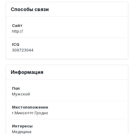
Способы связи
Сайт
http://
ICQ
309723044
Информация
Пол
Мужской
Местоположение
г.Минск<->г.Гродно
Интересы
Медицина