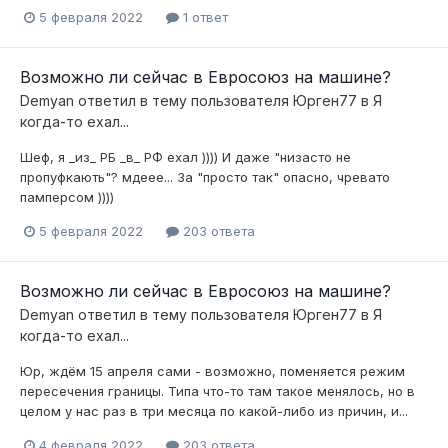
5 февраля 2022
1 ответ
Возможно ли сейчас в Евросоюз на машине?
Demyan
ответил в тему пользователя
Юрген77
в
Я
когда-то ехал...
Шеф, я _из_ РБ _в_ РФ ехал )))) И даже "низасто не
пропуфкають"? мдеее... За "просто так" опасно, чревато
памперсом ))))
5 февраля 2022
203 ответа
Возможно ли сейчас в Евросоюз на машине?
Demyan
ответил в тему пользователя
Юрген77
в
Я
когда-то ехал...
Юр, ждём 15 апреля сами - возможно, поменяется режим
пересечения границы. Типа что-то там такое менялось, но в
целом у нас раз в три месяца по какой-либо из причин, и...
4 февраля 2022
203 ответа