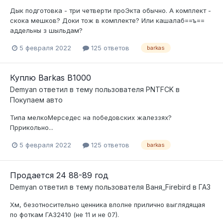
Дык подготовка - три четверти проЭкта обычно. А комплект -
скока мешков? Доки тож в комплекте? Или кашалаб==ъ==
аддельны з шыльдам?
5 февраля 2022
125 ответов
barkas
Куплю Barkas B1000
Demyan
ответил в тему пользователя
PNTFCK
в
Покупаем авто
Типа мелкоМерседес на победовских жалеззях?
Пррикольно...
5 февраля 2022
125 ответов
barkas
Продается 24 88-89 год
Demyan
ответил в тему пользователя
Ваня_Firebird
в
ГАЗ
Хм, безотносительно ценника вполне прилично выглядящая
по фоткам ГАЗ2410 (не 11 и не 07).