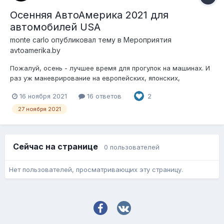
Осенняя АвтоАмерика 2021 для
автомобилей USA
monte carlo
опубликовал тему в
Мероприятия
avtoamerika.by
Пожалуй, осень - лучшее время для прогулок на машинах. И
раз уж маневрирование на европейских, японских,
советских и американских автомобилях оказалось удачным
16 ноября 2021
16 ответов
2
приключением, продолжим! 27 ноября последний осенний
(далее будут зимние) клубный выезд АвтоАмерики. Здесь
27 ноября 2021
слово «клубный» подразумева...
Сейчас на странице
0 пользователей
Нет пользователей, просматривающих эту страницу.