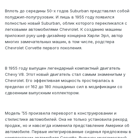
Вплоть до середины 50-х годов Suburban представлял собой
полуджип-полугрузовик. И лишь в 1955 году появился
полностью новый Suburban, облик которого перекликался с
легковыми автомобилями Chevrolet. К созданию машины
приложил руку шеф-дизайнер концерна Харли Эрл, автор
многих замечательных машин, в том числе, родстера
Chevrolet Corvette первого поколения.
В 1955 году выпущен легендарный компактный двигатель
Chevy V8. Этот новый двигатель стал самым знаменитым у
Chevrolet. Его эффективная мощность простиралась в
пределах от 162 до 180 лошадиных сил в модификации со
сдвоенным выпускным коллектором.
Модель ’55 произвела переворот в конструировании и
стилистике автомобилей. Она не только установила рекорд
продаж, но и навсегда изменила представление Америки об
автомобиле. Первые интегрированные сиденья предложены в
комплектации автомобиля Corvette. Выпущен многоместный