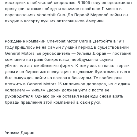
восходить с небывалой скоростью. В 1909 году он одерживает
сразу три важные победы и занимает почётное 11 место в
соревнованиях Vanderbilt Cup. До Первой Мировой войны он
входил в когорту лучших автогонщиков Америки.
Рождение компании Chevrolet Motor Cars в Детройте в 1911
году пришлось не на самый лучший период в существовании
General Motors. Её руководитель — Уильям Дюран — поставил
компанию на грань банкротства, необдуманно скупив
убыточные автомобильные фирмы. К тому же, он начал терять
деньги на биржевых спекуляциях с ценными бумагами, отчего
был вынужден пойти на поклон к банкирам. Те пообещали
вложить в General Motors 15 миллионов долларов, но с одним
условием — Уильям Дюран должен уйти с поста её
руководителя. Однако он не оставил надежды снова взять
бразды правления этой компанией в свои руки.
Уильям Дюран