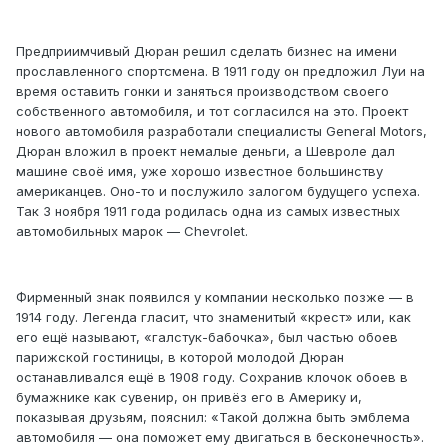
Предприимчивый Дюран решил сделать бизнес на имени
прославленного спортсмена. В 1911 году он предложил Луи на
время оставить гонки и заняться производством своего
собственного автомобиля, и тот согласился на это. Проект
нового автомобиля разработали специалисты General Motors,
Дюран вложил в проект немалые деньги, а Шевроле дал
машине своё имя, уже хорошо известное большинству
американцев. Оно-то и послужило залогом будущего успеха.
Так 3 ноября 1911 года родилась одна из самых известных
автомобильных марок — Chevrolet.
Фирменный знак появился у компании несколько позже — в
1914 году. Легенда гласит, что знаменитый «крест» или, как
его ещё называют, «галстук-бабочка», был частью обоев
парижской гостиницы, в которой молодой Дюран
останавливался ещё в 1908 году. Сохранив клочок обоев в
бумажнике как сувенир, он привёз его в Америку и,
показывая друзьям, пояснил: «Такой должна быть эмблема
автомобиля — она поможет ему двигаться в бесконечность».