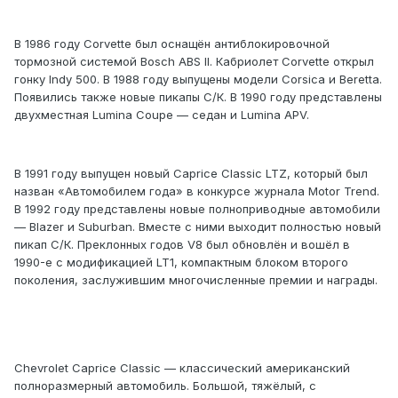
В 1986 году Сorvette был оснащён антиблокировочной
тормозной системой Bosch ABS II. Кабриолет Corvette открыл
гонку Indy 500. В 1988 году выпущены модели Corsica и Beretta.
Появились также новые пикапы С/К. В 1990 году представлены
двухместная Lumina Coupe — седан и Lumina APV.
В 1991 году выпущен новый Caprice Classic LTZ, который был
назван «Автомобилем года» в конкурсе журнала Motor Trend.
В 1992 году представлены новые полноприводные автомобили
— Blazer и Suburban. Вместе с ними выходит полностью новый
пикап С/К. Преклонных годов V8 был обновлён и вошёл в
1990-е с модификацией LT1, компактным блоком второго
поколения, заслужившим многочисленные премии и награды.
Chevrolet Caprice Classic — классический американский
полноразмерный автомобиль. Большой, тяжёлый, с