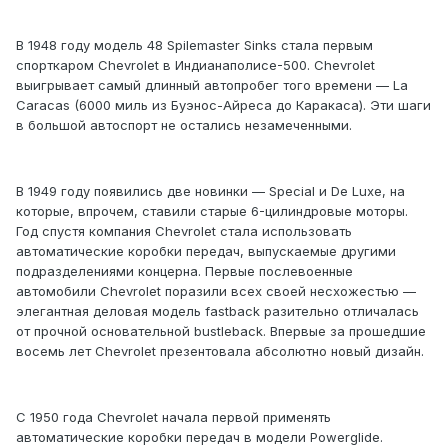
В 1948 году модель 48 Spilemaster Sinks стала первым
спорткаром Chevrolet в Индианаполисе-500. Chevrolet
выигрывает самый длинный автопробег того времени — La
Caracas (6000 миль из Буэнос-Айреса до Каракаса). Эти шаги
в большой автоспорт не остались незамеченными.
В 1949 году появились две новинки — Special и De Luxe, на
которые, впрочем, ставили старые 6-цилиндровые моторы.
Год спустя компания Chevrolet стала использовать
автоматические коробки передач, выпускаемые другими
подразделениями концерна. Первые послевоенные
автомобили Chevrolet поразили всех своей несхожестью —
элегантная деловая модель fastback разительно отличалась
от прочной основательной bustleback. Впервые за прошедшие
восемь лет Chevrolet презентовала абсолютно новый дизайн.
С 1950 года Chevrolet начала первой применять
автоматические коробки передач в модели Powerglide.