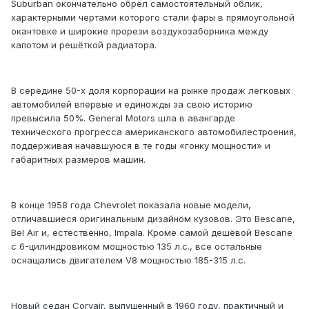
Suburban окончательно обрёл самостоятельный облик,
характерными чертами которого стали фары в прямоугольной
окантовке и широкие прорези воздухозаборника между
капотом и решёткой радиатора.
В середине 50-х доля корпорации на рынке продаж легковых
автомобилей впервые и единожды за свою историю
превысила 50%. General Motors шла в авангарде
технического прогресса американского автомобилестроения,
поддерживая начавшуюся в те годы «гонку мощности» и
габаритных размеров машин.
В конце 1958 года Chevrolet показала новые модели,
отличавшиеся оригинальным дизайном кузовов. Это Bescane,
Bel Air и, естественно, Impala. Кроме самой дешёвой Bescane
с 6-цилиндровиком мощностью 135 л.с., все остальные
оснащались двигателем V8 мощностью 185-315 л.с.
Новый седан Corvair, выпущенный в 1960 году, практичный и