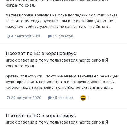
когда-то ехал...
ты там вообще ебанулся на фоне последних событий? из-за
того, что там сидят русские, там все спокойно уже 20 лет.
наверное, сейчас уже никто не начнёт того, что было в...
4 сентября 2020
45 ответов
Прохват по ЕС в короновирус
игрок
ответил в тему пользователя
monte carlo
в
Я
когда-то ехал...
братан, только учти, что-то нынешним законам ес беженцем
будет признавать первая страна в которую въехал, а не в
которой подал заявление. т.е. наиболее актуальные для...
29 августа 2020
45 ответов
1
Прохват по ЕС в короновирус
игрок
ответил в тему пользователя
monte carlo
в
Я