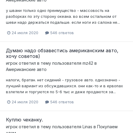
у швани только одно преимущество - массовость на
разборках по эту сторону океана. во всем остальном от
шеви надо держаться подальше. если ноги из салона не...
24 июля 2020
546 ответов
Думаю надо обзавестись американским авто,
хочу советов)
игрок
ответил в тему пользователя
mz42
в
Американские авто
налоги, братан. нет сидений - грузовое авто. однозначно -
лучший вариант из обсуждавшихся. они как-то и в ервопах
взлетели и торгуются по 5-6 тыс и даже продаются за...
24 июля 2020
546 ответов
Куплю чеканку.
игрок
ответил в тему пользователя
Linas
в
Покупаем
хлам