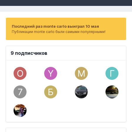
Последний раз monte carlo выиграл 10 мая
Публикации monte carlo были самыми популярными!
9 подписчиков