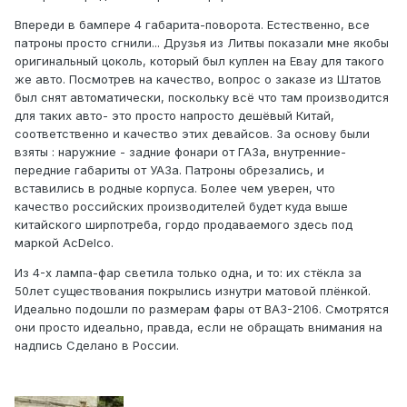
Впереди в бампере 4 габарита-поворота. Естественно, все
патроны просто сгнили... Друзья из Литвы показали мне якобы
оригинальный цоколь, который был куплен на Евау для такого
же авто. Посмотрев на качество, вопрос о заказе из Штатов
был снят автоматически, поскольку всё что там производится
для таких авто- это просто напросто дешёвый Китай,
соответственно и качество этих девайсов. За основу были
взяты : наружние - задние фонари от ГАЗа, внутренние-
передние габариты от УАЗа. Патроны обрезались, и
вставились в родные корпуса. Более чем уверен, что
качество российских производителей будет куда выше
китайского ширпотреба, гордо продаваемого здесь под
маркой AcDelco.
Из 4-х лампа-фар светила только одна, и то: их стёкла за
50лет существования покрылись изнутри матовой плёнкой.
Идеально подошли по размерам фары от ВАЗ-2106. Смотрятся
они просто идеально, правда, если не обращать внимания на
надпись Сделано в России.