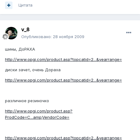
Цитата
v_8
Опубликовано:
28 ноября 2009
шины, ДоРАХА
http://www.opgi.com/product.asp?topcatid=2...&yearrange=
диски зачет, очень Дораха
http://www.opgi.com/product.asp?topcatid=2...&yearrange=
различное резиночко
http://www.opgi.com/product.asp?
ProdCode=C...amp;VendorCode=
http://www.opgi.com/product.asp?topcatid=2...&yearrange=