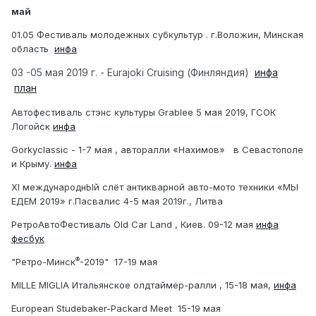
май
01.05 Фестиваль молодежных субкультур . г.Воложин, Минская
область
инфа
03 -05 мая 2019 г. - Eurajoki Cruising (Финляндия)
инфа
план
Автофестиваль стэнс культуры Grablee 5 мая 2019, ГСОК
Логойск
инфа
Gorkyclassic - 1-7 мая , авторалли «Нахимов» в Севастополе
и Крыму.
инфа
XI международнЫй слёт антикварной авто-мото техники «МЫ
ЕДЕМ 2019» г.Пасвалис 4-5 мая 2019г., Литва
РетроАвтоФестиваль Old Car Land , Киев. 09-12 мая
инфа
фесбук
®
"Ретро-Минск
-2019" 17-19 мая
MILLE MIGLIA Итальянское олдтаймер-ралли , 15-18 мая,
инфа
European Studebaker-Packard Meet 15-19 мая