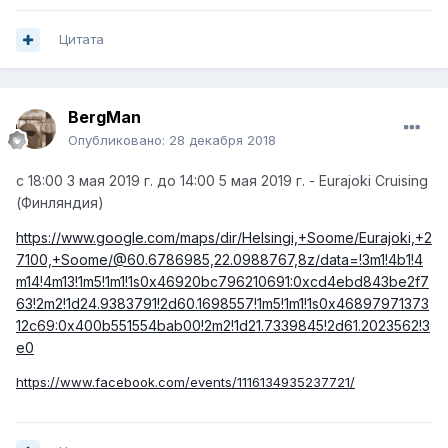
Цитата
BergMan
Опубликовано:
28 декабря 2018
с 18:00 3 мая 2019 г. до 14:00 5 мая 2019 г. - Eurajoki Cruising
(Финляндия)
https://www.google.com/maps/dir/Helsingi,+Soome/Eurajoki,+2
7100,+Soome/@60.6786985,22.0988767,8z/data=!3m1!4b1!4
m14!4m13!1m5!1m1!1s0x46920bc796210691:0xcd4ebd843be2f7
63!2m2!1d24.9383791!2d60.1698557!1m5!1m1!1s0x46897971373
12c69:0x400b551554bab00!2m2!1d21.7339845!2d61.2023562!3
e0
https://www.facebook.com/events/1116134935237721/