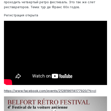
проходить четвертый ретро фестиваль. Это так же слет
реставраторов. Тема: тур де Франс 60х годов.
Регистрация открыта
https://www.facebook.com/events/2128196114177920/?ti=cl