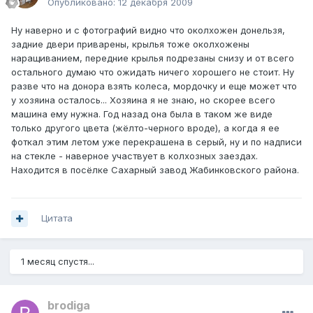
Опубликовано:
12 декабря 2009
Ну наверно и с фотографий видно что околхожен донельзя,
задние двери приварены, крылья тоже околхожены
наращиванием, передние крылья подрезаны снизу и от всего
остального думаю что ожидать ничего хорошего не стоит. Ну
разве что на донора взять колеса, мордочку и еще может что
у хозяина осталось... Хозяина я не знаю, но скорее всего
машина ему нужна. Год назад она была в таком же виде
только другого цвета (жёлто-черного вроде), а когда я ее
фоткал этим летом уже перекрашена в серый, ну и по надписи
на стекле - наверное участвует в колхозных заездах.
Находится в посёлке Сахарный завод Жабинковского района.
Цитата
1 месяц спустя...
brodiga