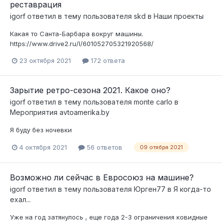
реставрация
igorf
ответил в тему пользователя
skd
в
Наши проекты
Какая то Санта-Барбара вокруг машины.
https://www.drive2.ru/l/601052705321920568/
23 октября 2021
172 ответа
Зарытие ретро-сезона 2021. Какое оно?
igorf
ответил в тему пользователя
monte carlo
в
Мероприятия avtoamerika.by
Я буду без ночевки
4 октября 2021
56 ответов
09 отября 2021
Возможно ли сейчас в Евросоюз на машине?
igorf
ответил в тему пользователя
Юрген77
в
Я когда-то
ехал...
Уже на год затянулось , еще года 2-3 ограничения ковидные