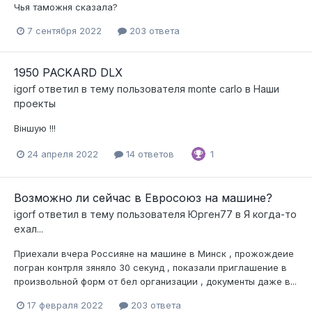
Чья таможня сказала?
7 сентября 2022
203 ответа
1950 PACKARD DLX
igorf
ответил в тему пользователя
monte carlo
в
Наши
проекты
Вiншую !!!
24 апреля 2022
14 ответов
1
Возможно ли сейчас в Евросоюз на машине?
igorf
ответил в тему пользователя
Юрген77
в
Я когда-то
ехал...
Приехали вчера Россияне на машине в Минск , прожождеие
погран контрля зяняло 30 секунд , показали приглашение в
произвольной форм от бел организации , документы даже в...
17 февраля 2022
203 ответа