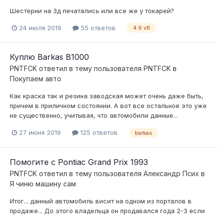
Шестерни на 3д печатались или все же у токарей?
24 июля 2019
55 ответов
4.6 v8
Куплю Barkas B1000
PNTFCK
ответил в тему пользователя
PNTFCK
в
Покупаем авто
Как краска так и резина заводская может очень даже быть,
причем в приличном состоянии. А вот все остальное это уже
не существенно, учитывая, что автомобили данные...
27 июня 2019
125 ответов
barkas
Помогите с Pontiac Grand Prix 1993
PNTFCK
ответил в тему пользователя
Александр Псих
в
Я чиню машину сам
Итог... данный автомобиль висит на одном из порталов в
продаже... До этого владельца он продавался года 2-3 если