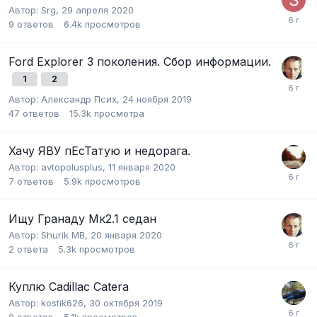
Автор:
Srg
,
29 апреля 2020
9
ответов
6.4k
просмотров
Ford Explorer 3 поколения. Сбор информации.
1
2
Автор:
Александр Псих
,
24 ноября 2019
47
ответов
15.3k
просмотра
Хачу ЯВУ пЕсТатую и недорага.
Автор:
avtopolusplus
,
11 января 2020
7
ответов
5.9k
просмотров
Ищу Гранаду Мк2.1 седан
Автор:
Shurik MB
,
20 января 2020
2
ответа
5.3k
просмотров
Куплю Cadillac Catera
Автор:
kostik626
,
30 октября 2019
0
ответов
5.1k
просмотров