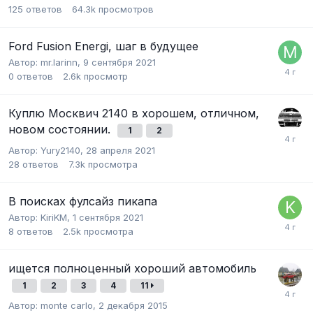
125
ответов
64.3k
просмотров
Ford Fusion Energi, шаг в будущее
Автор:
mr.larinn
,
9 сентября 2021
0
ответов
2.6k
просмотр
Куплю Москвич 2140 в хорошем, отличном,
новом состоянии.
1
2
Автор:
Yury2140
,
28 апреля 2021
28
ответов
7.3k
просмотра
В поисках фулсайз пикапа
Автор:
KiriKM
,
1 сентября 2021
8
ответов
2.5k
просмотра
ищется полноценный хороший автомобиль
1
2
3
4
11
Автор:
monte carlo
,
2 декабря 2015