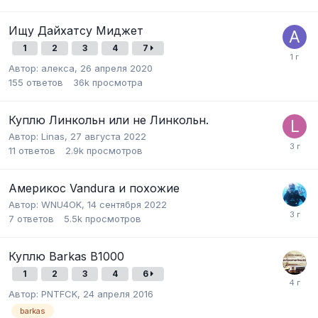
Ищу Дайхатсу Миджет
1
2
3
4
7
Автор:
алекса
,
26 апреля 2020
155
ответов
36k
просмотра
Куплю Линкольн или не Линкольн.
Автор:
Linas
,
27 августа 2022
11
ответов
2.9k
просмотров
Америкос Vandura и похожие
Автор:
WNU4OK
,
14 сентября 2022
7
ответов
5.5k
просмотров
Куплю Barkas B1000
1
2
3
4
6
Автор:
PNTFCK
,
24 апреля 2016
barkas