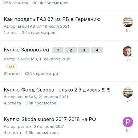
255
ответов
88.3k
просмотров
Как продать ГАЗ 67 из РБ в Германию
Автор:
Егор ГАЗ 67
,
18 июля 2021
1
ответ
2.4k
просмотров
Куплю Запорожец
1
2
3
4
Автор:
Shurik MB
,
11 декабря 2015
заз
91
ответ
32.5k
просмотра
Куплю Форд Сьерра только 2.3 дизель !!!!!!!
Автор:
valun6x6
,
21 апреля 2021
4
ответа
3.8k
просмотра
Куплю Skoda superb 2017-2018 на РФ
Автор:
pot_alx
,
28 апреля 2021
4
ответа
3.5k
просмотров