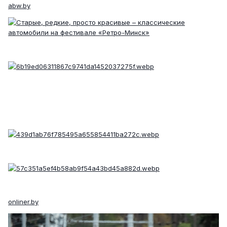
abw.by
onliner.by