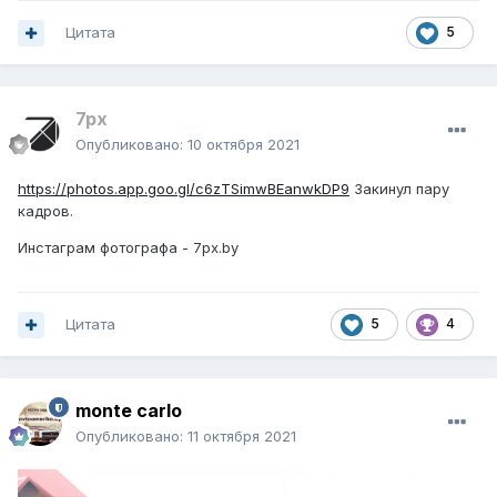
Цитата
5
7px
Опубликовано:
10 октября 2021
https://photos.app.goo.gl/c6zTSimwBEanwkDP9
Закинул пару
кадров.
Инстаграм фотографа - 7px.by
Цитата
5
4
monte carlo
Опубликовано:
11 октября 2021