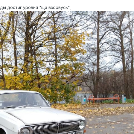
ды достиг уровня "ща взорвусь",