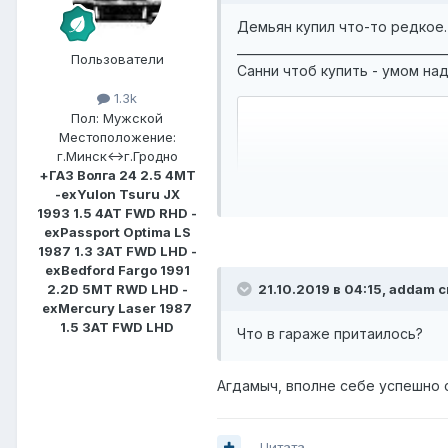
Демьян купил что-то редкое.
___________________________________
Пользователи
Санни чтоб купить - умом над
1.3k
Пол:
Мужской
Местоположение:
г.Минск<->г.Гродно
+ГАЗ Волга 24 2.5 4MT
-exYulon Tsuru JX
1993 1.5 4AT FWD RHD -
exPassport Optima LS
1987 1.3 3AT FWD LHD -
exBedford Fargo 1991
Ну вот, не прошло и полгода
2.2D 5MT RWD LHD -
21.10.2019 в 04:15,
addam
с
Tsuru JX 1993 1.5 4AT FWD 
exMercury Laser 1987
1.5 3AT FWD LHD
Что в гараже притаилось?
Агдамыч, вполне себе успешно с
Цитата