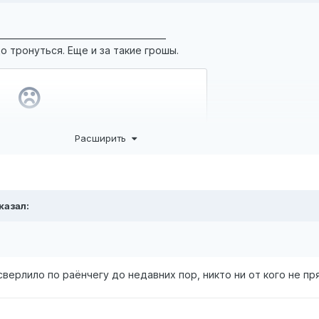
_______________________________________
о тронуться. Еще и за такие грошы.
Расширить
 после изменения списка автомобилей под аватаркой ))))
+Yu
казал:
RHD
верлило по раёнчегу до недавних пор, никто ни от кого не пря