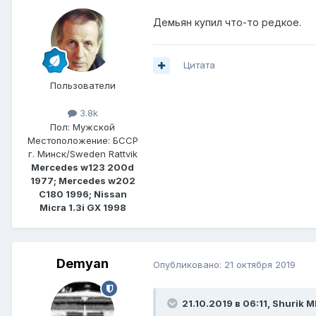
Демьян купил что-то редкое.
Цитата
Пользователи
3.8k
Пол:
Мужской
Местоположение:
БССР
г. Минск/Sweden Rattvik
Mercedes w123 200d
1977; Mercedes w202
C180 1996; Nissan
Micra 1.3i GX 1998
Demyan
Опубликовано:
21 октября 2019
21.10.2019 в 06:11,
Shurik M