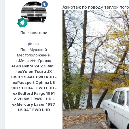
Ажиотаж по поводу тёплой пого
Пользователи
1.3k
Пол:
Мужской
Местоположение:
г.Минск<->г.Гродно
+ГАЗ Волга 24 2.5 4MT
-exYulon Tsuru JX
1993 1.5 4AT FWD RHD -
exPassport Optima LS
1987 1.3 3AT FWD LHD -
exBedford Fargo 1991
2.2D 5MT RWD LHD -
exMercury Laser 1987
1.5 3AT FWD LHD