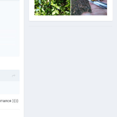
lon
тался ))))