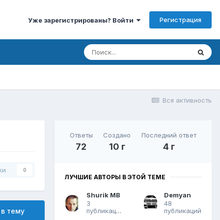
Регистрация
Уже зарегистрированы? Войти
Вся активность
Ответы
Создано
Последний ответ
72
10 г
4 г
ки
0
ЛУЧШИЕ АВТОРЫ В ЭТОЙ ТЕМЕ
Shurik MB
Demyan
3
48
публикации
публикаций
 в тему