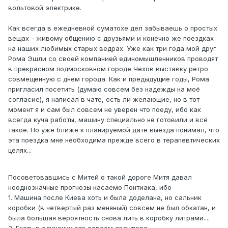
вольтовой электрике.
Как всегда в ежедневной суматохе дел забываешь о простых
вещах - живому общению с друзьями и конечно же поездках
на наших любимых старых ведрах. Уже как три года мой друг
Рома Эшли со своей компанией единомышленников проводят
в прекрасном подмосковном городе Чехов выставку ретро
совмещенную с днем города. Как и предыдущие годы, Рома
пригласил посетить (думаю совсем без надежды на моё
согласие), я написал в чате, есть ли желающие, но в тот
момент я и сам был совсем не уверен что поеду, ибо как
всегда куча работы, машину специально не готовили и всё
такое. Но уже ближе к планируемой дате выезда понимал, что
эта поездка мне необходима прежде всего в терапевтических
целях...
Посоветовавшись с Митей о такой дороге Митя давал
неоднозначные прогнозы касаемо Понтиака, ибо
1. Машина после Киева хоть и была доделана, но сальник
коробки (в четвертый раз меняный) совсем не был обкатан, и
была большая вероятность снова лить в коробку литрами....