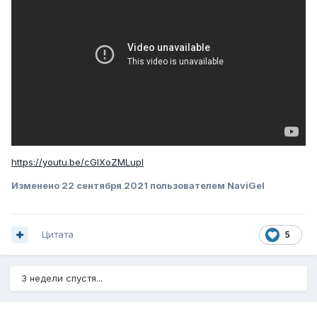
https://youtu.be/cGlXoZMLupI
Изменено
22 сентября 2021
пользователем NaviGel
Цитата
5
3 недели спустя...