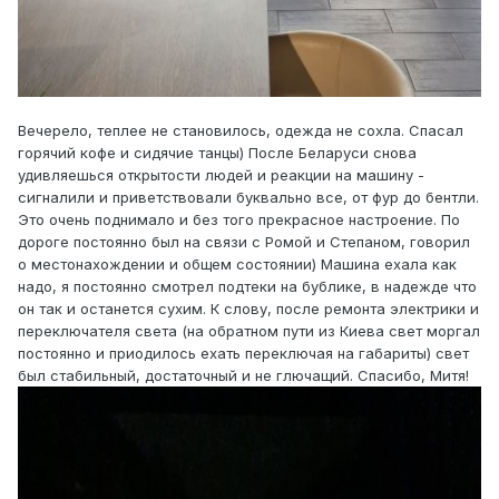
Вечерело, теплее не становилось, одежда не сохла. Спасал
горячий кофе и сидячие танцы) После Беларуси снова
удивляешься открытости людей и реакции на машину -
сигналили и приветствовали буквально все, от фур до бентли.
Это очень поднимало и без того прекрасное настроение. По
дороге постоянно был на связи с Ромой и Степаном, говорил
о местонахождении и общем состоянии) Машина ехала как
надо, я постоянно смотрел подтеки на бублике, в надежде что
он так и останется сухим. К слову, после ремонта электрики и
переключателя света (на обратном пути из Киева свет моргал
постоянно и приодилось ехать переключая на габариты) свет
был стабильный, достаточный и не глючащий. Спасибо, Митя!