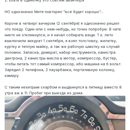
2. Ехать в одиночку это совсем авантюра
НО однозначно Митя повторял "всё будет хорошо"...
Короче в четверг вечером (2 сентября) я однозначно решил
что поеду. Один или с кем-нибудь, но точно попробую. В чате
никто не откликнулся, и я начал собирать вещи. Т.к. лето
выключили аккурат 1 сентября, я взял толстовку, жилетку,
куртку и теплую майку, а так же рабочую шмотку на случай
поломок. Запаска, домкрат, набор инструмента, канистра
дектрона, 2 канистры масла в мотор, компрессор, бустер,
чтобы питать тот самый компрессор, ибо машина на 6 вольт.
Зарядил 2 телефона, 2 пауэрбанка, портативную колонку,
камеру.
С таким нехитрым скарбом и выдвинулся в пятницу вместо 8
утра аж в 11. Пробег при выезде из дома.