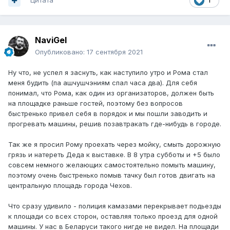
Цитата
1
NaviGel
Опубликовано:
17 сентября 2021
Ну что, не успел я заснуть, как наступило утро и Рома стал
меня будить (па ашчушчэниям спал часа два). Для себя
понимал, что Рома, как один из организаторов, должен быть
на площадке раньше гостей, поэтому без вопросов
быстренько привел себя в порядок и мы пошли заводить и
прогревать машины, решив позавтракать где-нибудь в городе.
Так же я просил Рому проехать через мойку, смыть дорожную
грязь и натереть Деда к выставке. В 8 утра субботы и +5 было
совсем немного желающих самостоятельно помыть машину,
поэтому очень быстренько помыв тачку был готов двигать на
центральную площадь города Чехов.
Что сразу удивило - полиция камазами перекрывает подьезды
к площади со всех сторон, оставляя только проезд для одной
машины. У нас в Беларуси такого нигде не видел. На площади