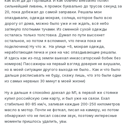
как всегда до горлышка. И как обычно внезапно полил
сильнейший ливень, я промок буквально до трусов секунд за
20, пока добежал до самой заправки. Решалы мои
опаздывали, одежда мокрая, солнца, которое было всю
дорогу от дома, можно было уже и не ждать, всё небо
затянуло плотными тучами. Из сменной сухой одежды
осталась только толстовка. Думал по пути высохнет
остальное, но потом я вспомнил, что печка пока не
подключена) Ну что ж. На улице +6, мокрая одежда,
неработающая печка и уже на час опаздывающие решалы.
И здесь как из-под земли выехал инкассаторский бобик без
номеров) Пассажиры на первый взгляд доверия не внушали,
но в моей ситуации другого выхода не было... Как и что было
дальше расписывать не буду, скажу лишь, что это были одни
из самых нервных 30 минут в моей жизни)
Ну а дальше я спокойно доехал до М1, в первой же стоянке
купил российскую сим карту, и был уже на связи. Ехал
стабильно 80-85 км/ч, заливая каждые 200-250 километров
масло в мотор. Почти не фоткал, писал на камеру, но потом
обнаружил что не писал совсем звук, поэтому интересные
моменты пришлось удалить, увы.