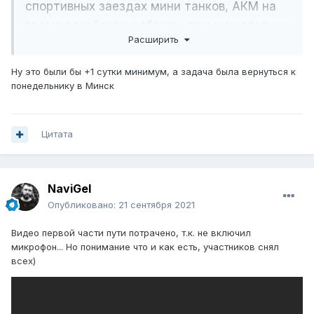
спортивных заездах мини танков, АКМ на
время разобрать-собрать, там же катали
Расширить
на редких ретро тачках ( вдруг тебе
захотелось бы) и много чего еще. Да много
Ну это были бы +1 сутки минимум, а задача была вернуться к
чего в Москве можно было сделать.
понедельнику в Минск
В следующий раз не проезжай мимо.
Welcome
Цитата
NaviGel
Опубликовано:
21 сентября 2021
Видео первой части пути потрачено, т.к. не включил
микрофон... Но понимание что и как есть, участников снял
всех)