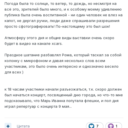
Погода была то солнце, то ветер, то дождь, но несмотря на
всё это, зрителей было много, и к особому моему удивлению
публика была очень воспитанной - ни один человек не влез на
капот, не дергал ручки, люди даже спрашивали разрешения
просто сфотографировать! По-настоящему это был шок!
Атмосферу этого дня и общие виды выставки очень скоро
будет в видео на канале xcars.
Праздное шатание разбавлял Рома, который таскал за собой
колонку с микрофоном и давая несколько слов всем
участникам, это было очень интересно и однозначно весело
для всех )
к 18 часам участники начали разъезжаться, т.к. скоро должен
был начаться концерт, посвященный дню города, но что-то мне
подсказывало, что Марь Иванна попутала флешки, и пол дня
играл репертуар с концерта 9 мая...
Цитата
7
1