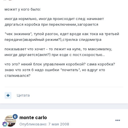
может у кого было:
иногда нормльно, иногда происходит след: начинает
дёргаться коробка при переключении,загорается
"чек энжиниа", тупой разгон, едет вроде как тока на третьей
передаче(аварийный режим?),стрелка спидометра
показывает что хочет - то лежит на нуле, то максималку,
иногде дёргается(акпп?) при езде с пост.скоростью...
что это? некий блок управления коробкой? сама коробка?
знаю что хотя б надо ошибки "почитать", но вдруг кто
сталкивался?
Цитата
monte carlo
Опубликовано:
7 мая 2008