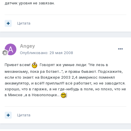
датчик уровня не завязан.
Цитата
Angey
Опубликовано:
29 мая 2008
Привет всем!
Говорят же умные люди: "Не лезь в
механизьму, пока ра ботает...", и правы бывают. Подскажите,
если кто знает: на Вояджере 2003 2,4 америкос поменял
аккамулятор, и всё!!! приплыл!!! всё работает, но не заводится.
хорошо, что в гараже, а не где-нибудь в поле, но плохо, что не
в Минске ,а в Новополоцке...
Цитата