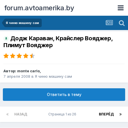
forum.avtoamerika.by
Я чиню машину сам
Додж Караван, Крайслер Вояджер,
Плимут Вояджер
Автор:
monte carlo
,
7 апреля 2008
в
Я чиню машину сам
Ответить в тему
НАЗАД
Страница 1 из 26
ВПЕРЁД