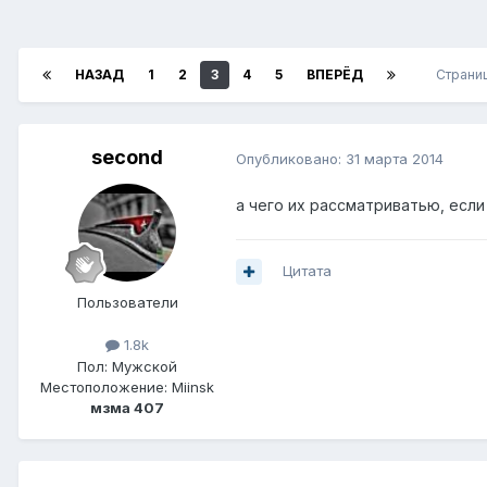
НАЗАД
1
2
3
4
5
ВПЕРЁД
Страниц
second
Опубликовано:
31 марта 2014
а чего их рассматриватью, если 
Цитата
Пользователи
1.8k
Пол:
Мужской
Местоположение:
Miinsk
мзма 407