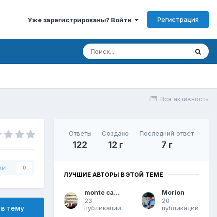
Регистрация
Уже зарегистрированы? Войти
Вся активность
Ответы
Создано
Последний ответ
122
12 г
7 г
ки
0
ЛУЧШИЕ АВТОРЫ В ЭТОЙ ТЕМЕ
monte carlo
Morion
23
20
публикации
публикаций
 в тему