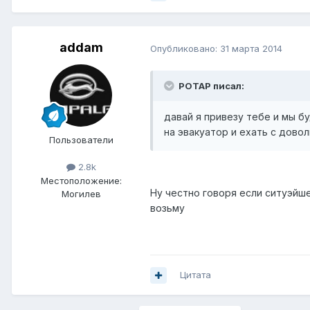
addam
Опубликовано:
31 марта 2014
POTAP писал:
давай я привезу тебе и мы бу
на эвакуатор и ехать с дово
Пользователи
2.8k
Местоположение:
Ну честно говоря если ситуэйше
Могилев
возьму
Цитата