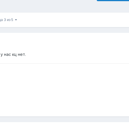
а 3 из 5
у нас кц нет.