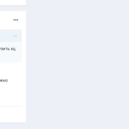
узить кц
ожно