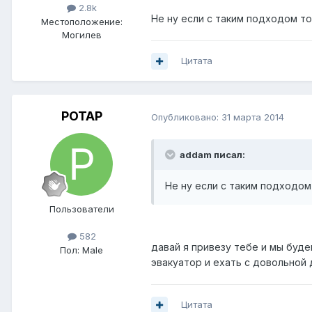
2.8k
Не ну если с таким подходом то 
Местоположение:
Могилев
Цитата
POTAP
Опубликовано:
31 марта 2014
addam писал:
Не ну если с таким подходом 
Пользователи
582
давай я привезу тебе и мы буде
Пол:
Male
эвакуатор и ехать с довольной
Цитата