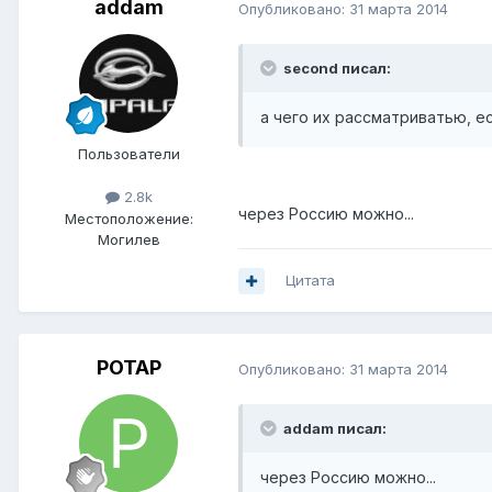
addam
Опубликовано:
31 марта 2014
second писал:
а чего их рассматриватью, ес
Пользователи
2.8k
через Россию можно...
Местоположение:
Могилев
Цитата
POTAP
Опубликовано:
31 марта 2014
addam писал:
через Россию можно...