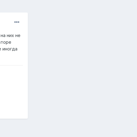
на них не
аторе
е иногда