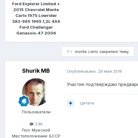
Ford Explorer Limited +
2015 Chevrolet Monte
Carlo 1975 Lowrider
ЗАЗ-965 1965 1,2L 4Х4
Ford Chellenger
Genessis-47 2006
7 г
monte carlo
закрепил тему
Shurik MB
Опубликовано:
29 мая 2019
Участие подтверждаю предвари
Цитата
Пользователи
3.8k
Пол:
Мужской
Местоположение:
БССР