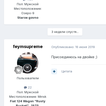
Пол:
Мужской
Местоположение:
Озеро-9
Staroe govno
3 недели спустя...
feymsupreme
Опубликовано:
16 июня 2019
Присоединюсь на двойке ;)
Цитата
Пользователи
22
Пол:
Мужской
Местоположение:
Minsk
Fiat 124 Wagon “Rusty
Bucket” , 1975.