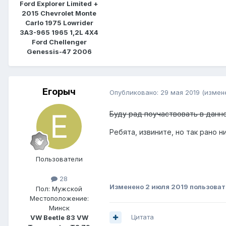
Ford Explorer Limited +
2015 Chevrolet Monte
Carlo 1975 Lowrider
ЗАЗ-965 1965 1,2L 4Х4
Ford Chellenger
Genessis-47 2006
Егорыч
Опубликовано:
29 мая 2019
(измен
Буду рад поучаствовать в данн
Ребята, извините, но так рано н
Пользователи
28
Изменено
2 июля 2019
пользоват
Пол:
Мужской
Местоположение:
Минск
Цитата
VW Beetle 83 VW