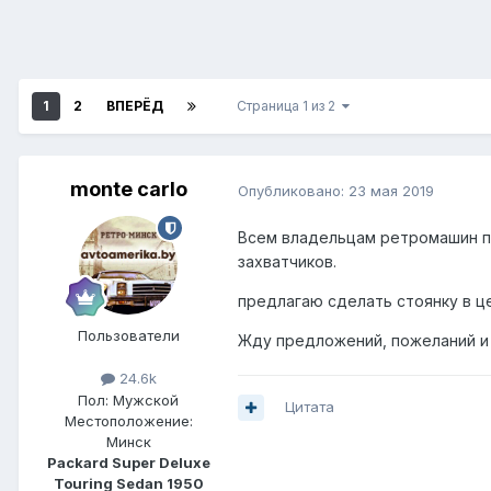
1
2
ВПЕРЁД
Страница 1 из 2
monte carlo
Опубликовано:
23 мая 2019
Всем владельцам ретромашин пр
захватчиков.
предлагаю сделать стоянку в ц
Пользователи
Жду предложений, пожеланий и
24.6k
Пол:
Мужской
Цитата
Местоположение:
Минск
Packard Super Deluxe
Touring Sedan 1950