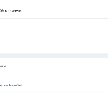
408 москвиче.
ено)
.
елем NaviGel