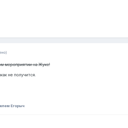
ено)
ом мероприятии на Жуке!
икак не получится.
елем Егорыч