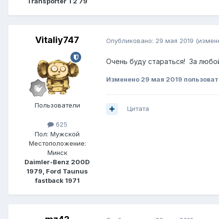
Transporter T2 79
Vitaliy747
Опубликовано:
29 мая 2019
(измен
Очень буду стараться! За любой
Изменено
29 мая 2019
пользоват
Пользователи
Цитата
625
Пол:
Мужской
Местоположение:
Минск
Daimler-Benz 200D
1979, Ford Taunus
fastback 1971