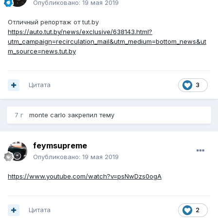
Опубликовано:
19 мая 2019
Отличный репортаж от tut.by
https://auto.tut.by/news/exclusive/638143.html?
utm_campaign=recirculation_mail&utm_medium=bottom_news&ut
m_source=news.tut.by
Цитата
3
7 г
monte carlo
закрепил тему
feymsupreme
Опубликовано:
19 мая 2019
https://www.youtube.com/watch?v=psNwDzs0ogA
Цитата
2