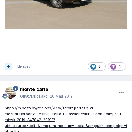
Цитата
9
4
monte carlo
Опубликовано:
20 мая 2019
https://m.belta.by/regions/view/fotoreportazh-xii-
mezhdunarodnyj-festival-retro-i-klassicheskih-avtomobilej-retro-
minsk-2019-347842-2019/?
utm_source=belta&amp;utm_medium=social&amp;utm_campaign=t
el_belta