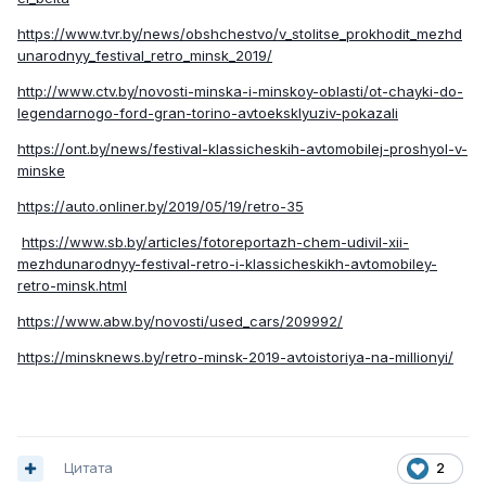
https://www.tvr.by/news/obshchestvo/v_stolitse_prokhodit_mezhd
unarodnyy_festival_retro_minsk_2019/
http://www.ctv.by/novosti-minska-i-minskoy-oblasti/ot-chayki-do-
legendarnogo-ford-gran-torino-avtoeksklyuziv-pokazali
https://ont.by/news/festival-klassicheskih-avtomobilej-proshyol-v-
minske
https://auto.onliner.by/2019/05/19/retro-35
https://www.sb.by/articles/fotoreportazh-chem-udivil-xii-
mezhdunarodnyy-festival-retro-i-klassicheskikh-avtomobiley-
retro-minsk.html
https://www.abw.by/novosti/used_cars/209992/
https://minsknews.by/retro-minsk-2019-avtoistoriya-na-millionyi/
Цитата
2