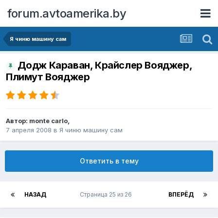
forum.avtoamerika.by
Я чиню машину сам
Додж Караван, Крайслер Вояджер,
Плимут Вояджер
Автор:
monte carlo
,
7 апреля 2008
в
Я чиню машину сам
Ответить в тему
НАЗАД
Страница 25 из 26
ВПЕРЁД