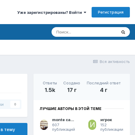
Регистрация
Уже зарегистрированы? Войти
Вся активность
Ответы
Создано
Последний ответ
1.5k
17 г
4 г
ки
0
ЛУЧШИЕ АВТОРЫ В ЭТОЙ ТЕМЕ
monte carlo
игрок
607
152
публикаций
публикации
 в тему