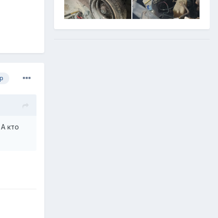
р
 А кто