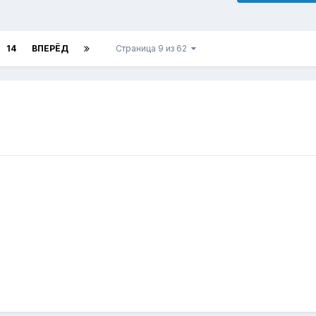
14
ВПЕРЁД
Страница 9 из 62