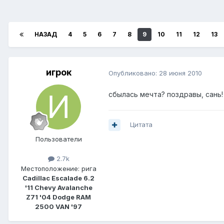
НАЗАД
4
5
6
7
8
9
10
11
12
13
игрок
Опубликовано:
28 июня 2010
сбылась мечта? поздравы, сань!
Цитата
Пользователи
2.7k
Местоположение:
рига
Cadillac Escalade 6.2
'11 Chevy Avalanche
Z71 '04 Dodge RAM
2500 VAN '97