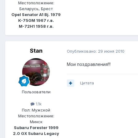
Местоположение:
Беларусь, Брест
Opel Senator A1 Bj. 1979
К-750М 1967 г.в.
М-72Н1 1958 г.в.
Stan
Опубликовано:
29 июня 2010
Мои поздравления!!!
Цитата
Пользователи
1.1k
Пол:
Мужской
Местоположение:
Минск
Subaru Forester 1999
2.0 GX Subaru Legacy