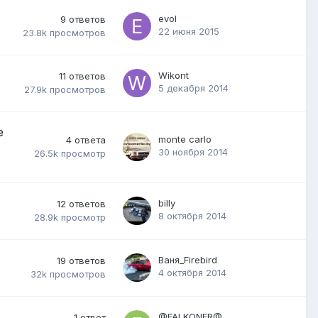
evol
9
ответов
22 июня 2015
23.8k
просмотров
Wikont
11
ответов
5 декабря 2014
27.9k
просмотров
е
monte carlo
4
ответа
30 ноября 2014
26.5k
просмотр
billy
12
ответов
8 октября 2014
28.9k
просмотр
Ваня_Firebird
19
ответов
4 октября 2014
32k
просмотров
@FALKONER@
1
ответ