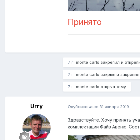
Принято
7 г
monte carlo
закрепил и откреп
7 г
monte carlo
закрыл и закрепил
7 г
monte carlo
открыл тему
Urry
Опубликовано:
31 января 2019
Здравствуйте. Хочу принять уч
комплектации Файв Авеню. Сост