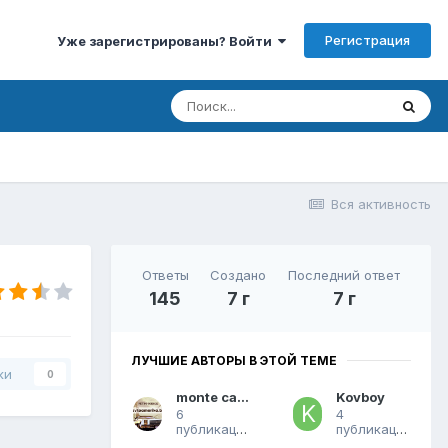
Регистрация
Уже зарегистрированы? Войти
Вся активность
Ответы
Создано
Последний ответ
145
7 г
7 г
ЛУЧШИЕ АВТОРЫ В ЭТОЙ ТЕМЕ
ки
0
monte carlo
Kovboy
6
4
публикаций
публикации