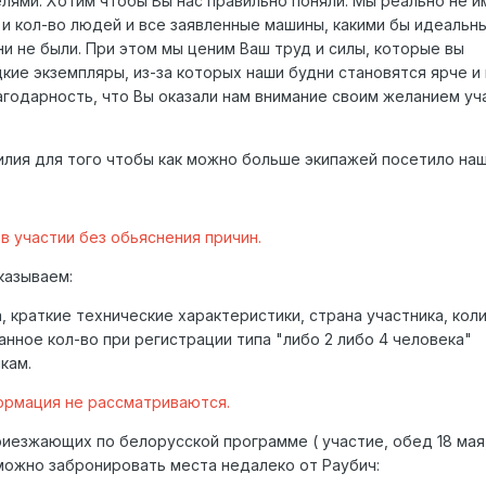
ями. Хотим чтобы Вы нас правильно поняли. Мы реально не 
и кол-во людей и все заявленные машины, какими бы идеальн
и не были. При этом мы ценим Ваш труд и силы, которые вы
кие экземпляры, из-за которых наши будни становятся ярче и 
одарность, что Вы оказали нам внимание своим желанием уч
лия для того чтобы как можно больше экипажей посетило наш
в участии без обьяснения причин.
казываем:
, краткие технические характеристики, страна участника, кол
занное кол-во при регистрации типа "либо 2 либо 4 человека"
кам.
формация не рассматриваются.
риезжающих по белорусской программе ( участие, обед 18 мая
 можно забронировать места недалеко от Раубич: