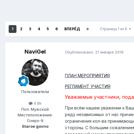
1
2
3
4
5
6
ВПЕРЁД
Страница 1 из 6
NaviGel
Опубликовано:
21 января 2019
ПЛАН МЕРОПРИЯТИЯ
РЕГЛАМЕНТ УЧАСТИЯ
Пользователи
Уважаемые участники, подаю
4.8k
При всём нашем уважении к Ва
Пол:
Мужской
ряду независимых от нас причи
Местоположение:
Озеро-9
ограничения кол-ва принимающ
Staroe govno
стороны. С большим сожалением