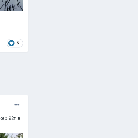
5
ер 92г. в